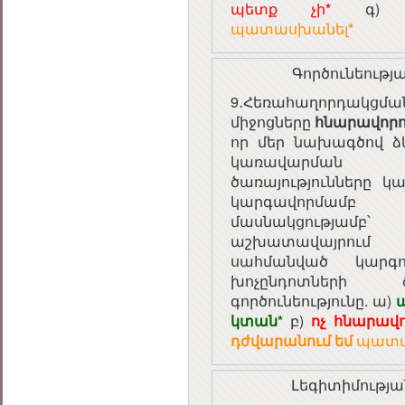
պետք չի
*
գ
պատասխանել
*
Գործունեությ
9․Հեռահաղորդակց
միջոցները
հնարավորո
որ մեր նախագծով ձ
կառավարման 
ծառայությունները 
կարգավորմա
մասնակցությամբ
աշխատավայրում
սահմանված կարգո
խոչընդոտների 
գործունեությունը. ա)
կտան*
բ)
ոչ հնարավո
դժվարանում եմ
պատա
Լեգիտիմությ