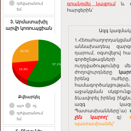
գրանցվել կայքում
և պա
դժվարանում
եմ
հարցերին՝
3. Արմատախիլ
արվի կոռուպցիան
Ազգ կազմակ
1․Հեռահաղորդակցմա
աննախադեպ զարգա
դարում, օգտվելով 
26.5%
գործընթացնե
ուղղվածությունից մ
57.1%
16.3%
ժողովուրդները
կար
իրենց ուժերը
համագործակցութ
աջակցման սկզբուն
Քվեարկել
ձևավորել իրենց ինք
ազգ կազմակերպ
այո
ոչ
Պատասխանները՝ա)
դժվարանում
չեն կարող
*
գ)
եմ
պատասխանել*