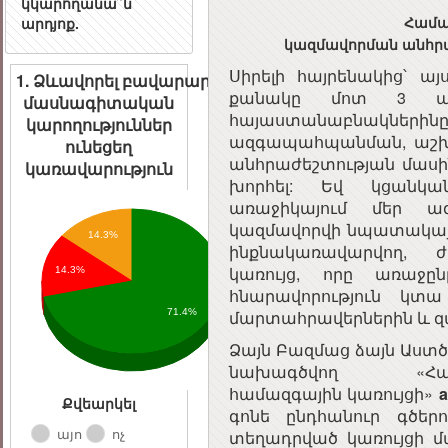
կկարողանա
՞
ն
Համազ
արդյոք.
կազմավորման անհրա
Սիրելի հայրենակից՝ այ
1. Ձևավորել բավարար
քանակը մոտ 3 ա
մասնագիտական
հայաստանաբնակներինը և
կարողություններ
ազգապահպանման, աշխա
ունեցեղ
անհրաժեշտության մասին
կառավարություն
խորհել: Եվ կցանկա
առաջիկայում մեր ազ
կազմավորվի նպատակային
14.3%
ինքնակառավարվող, 
կառույց, որը առաջը
14.3%
հնարավորություն կտա
մարտահրավերներին և զ
71.4%
Ձայն Բազմաց ձայն Աստծո
նախագծվող «Համագ
համազգային կառույցի»
a
Քվեարկել
գոնե ընդհանուր գծեր
այո
ոչ
տեղադրված կառույցի մ