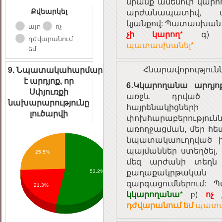
նրանք ամենուր կարո
Քվեարկել
արժանապատիվ, ա
կյանքով: Պատասխան
այո
ոչ
չի կարող
*
գ
դժվարանում
պատասխանել
*
եմ
Հնարավորություն
9. Նպատակահարմար
է արդյոք, որ
6․Կկարողանա արդյ
Սփյուռքի
առջև դրված ազ
նախարարությունը
հայրենակի
լուծարվի
փոխհարաբերությու
առողջացման, մեր հ
նպատակաուղղված խնդ
պայմաններ ստեղծել, ո
25.5%
մեզ արժանի տեղն 
քաղաքակրթ
53.2%
զարգացումներում
21.3%
կկարողանա
*
բ)
ոչ
դժվարանում եմ
պատա