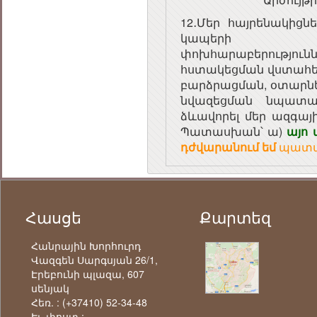
12․Մեր հայրենակիցն
կապերի ամ
փոխհարաբերությու
հստակեցման վստահե
բարձրացման, օտարն
նվազեցման նպատա
ձևավորել մեր ազգայ
Պատասխան՝ ա)
այո
դժվարանում եմ
պատա
Հասցե
Քարտեզ
Հանրային Խորհուրդ
Վազգեն Սարգսյան 26/1,
Էրեբունի պլազա, 607
սենյակ
Հեռ. :
(+37410) 52-34-48
Էլ. փոստ :