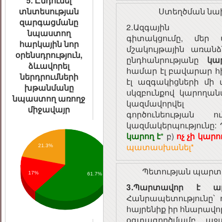
5. Ընդունել
տնտեսության
Ստեղծման նա
զարգացմանը
2․Ազգային պատ
նպաստող
գիտակցումը, մեր ս
հարկային նոր
մշակույթային առանձ
օրենսդրություն,
ընդհանրությանը
կա
ձևավորել
համար էլ բավարար հի
ներդրումների
էլ ազգակիցների մի 
խթանմանը
սկզբունքով կարողա
նպաստող առողջ
կազմավորվել
միջավայր
գործունեության
կազմակերպությունը
կարող է
*
բ)
ոչ
չի կարո
պատասխանել*
21.3%
Պետության պարտա
17%
61.7%
3․Պարտավոր է ա
Հանրապետությունը՝ 
հայրենիք իր հնարավո
օգտագործմամբ աջա