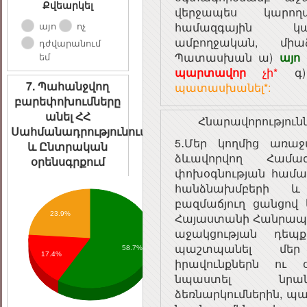
Քվեարկել
վերջապես կարող
այո
ոչ
համազգային կա
ամբողջական, միաձ
դժվարանում
Պատասխան ա)
այո
եմ
պարտավոր
չի*
գ
7. Պահանջվող
պատասխանել*:
բարեփոխումները
անել ՀՀ
Հնարավորություն
Սահմանադրությունում
5․Մեր կողմից առա
և Ընտրական
ձևավորվող Համագ
օրենսգրքում
փոխօգնության համազ
հանձնախմբերի և ծ
բազմաճյուղ ցանցով
23.9%
Հայաստանի Հանրապ
աջակցության դեպք
պաշտպանել մեր 
58.7%
17.4%
իրավունքներն ու 
նպաստել նրա
ձեռնարկումներին, պա