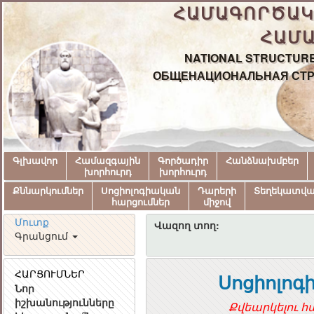
ՀԱՄԱԳՈՐԾԱԿ
ՀԱՄԱ
NATIONAL STRUCTURE
ОБЩЕНАЦИОНАЛЬНАЯ СТР
Գլխավոր
Համազգային
Գործադիր
Հանձնախմբեր
խորհուրդ
խորհուրդ
Քննարկումներ
Սոցիոլոգիական
Դարերի
Տեղեկատվ
հարցումներ
միջով
Մուտք
Վազող տող:
Գրանցում
ՀԱՐՑՈՒՄՆԵՐ
Սոցիոլոգ
Նոր
իշխանությունները
Քվեարկելու հ