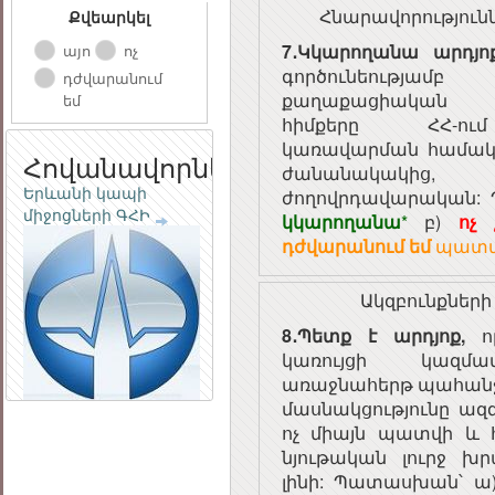
Հնարավորություն
Քվեարկել
7․Կկարողանա արդյ
այո
ոչ
գործունեությամ
դժվարանում
քաղաքացիական 
եմ
հիմքերը ՀՀ-ու
կառավարման համակ
Հովանավորներ
ժանանակակ
Previous
Next
Երևանի կապի
ժողովրդավարական
միջոցների ԳՀԻ
կկարողանա
*
բ)
ոչ
դժվարանում եմ
պատա
Ակզբունքներ
8․Պետք է արդյոք,
որ
կառույցի կազմա
առաջնահերթ պահանջ 
մասնակցությունը ա
ոչ միայն պատվի և 
նյութական լուրջ խ
լինի: Պատասխան՝ 