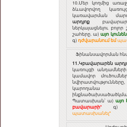
10․Մեր կողմից առա
ձևավորվող կառույ
կառավարման մար
արդյոք
բավարար
ներկայացնելու բոլոր
շահերը. ա)
այո կունե
գ)
դժվարանում եմ
պա
Ֆինանսավորման հնա
11․Կբավարարեն արդյ
կառույցի անդամներ
կամավոր մուծումնե
նվիրատվությունները
կարողանա հ
ինքնածախսածածկման 
Պատասխան՝ ա)
այո
բավարարի*
գ
պատասխանել
*
Արժույթ