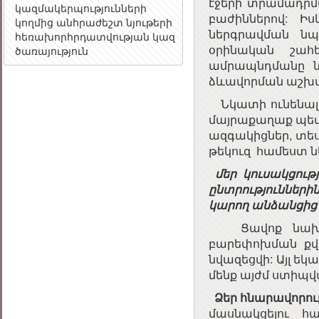
էջերի տրամադրմ
կազմակերպությունների
բաժիններով: Իս
կողմից անհրաժեշտ նյութերի
ներգրավման նպ
հեռախորհրդատվության կազմակերպման
օրինական շահ
ծառայություն
ամրապնդմանը ն
ձևավորման աշխ
Նկատի ունենալով
մայրաքաղաք պետո
ազգակիցներ, տես
թեկուզ համեստ ն
մեր կուսակցությ
ընտրությունների
կարող անձանցից 
Ցավոք նախկին
բարեփոխման քվի
նվազեցվի: Այլ եկ
մենք այժմ ստիպվա
Ձեր հնարավորութ
մասնակցելու հ