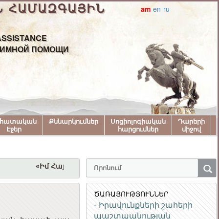
Ն ՀԱՄԱԶԳԱՅԻՆ
am
en
ru
ASSISTANCE
АИМНОЙ ПОМОЩИ
նհատական
Քննարկումներ
Սոցիոլոգիական
Դարերի
Էջեր
հարցումներ
միջով
«Իմ Հայաստան» համահայկական փառատոնին մաս
ԾԱՌԱՅՈՒԹՅՈՒՆՆԵՐ
- Իրավունքների շահերի
պաշտպանության