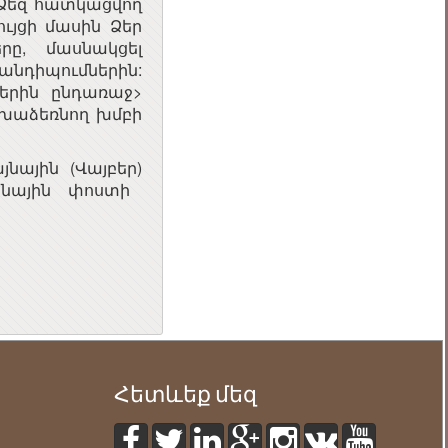
 Ձեզ հատկացվող
ւյցի մասին Ձեր
երը, մասնակցել
նդիպումներին:
երին ընդառաջ>
ախաձեռնող խմբի
նային (Վայբեր)
ոնային փոստի
Հետևեք մեզ