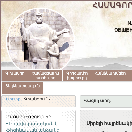
ՀԱՄԱԳՈ
N
ОБЩЕН
Գլխավոր
Համազգային
Գործադիր
Հանձնախմբեր
խորհուրդ
խորհուրդ
Տեղեկատվական
Մուտք
Գրանցում
Վազող տող:
ԾԱՌԱՅՈՒԹՅՈՒՆՆԵՐ
- Իրավաբանական և
Սիրելի հայրենակ
ֆիզիկական անձանց