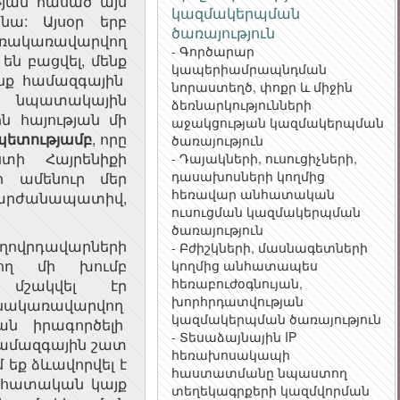
յան հասած այս
կազմակերպման
նա: Այսօր երբ
ծառայություն
ռակառավարվող
- Գործարար
ն բացվել, մենք
կապերիամրապնդման
ենք համազգային
նորաստեղծ, փոքր և միջին
նք նպատակային
ձեռնարկությունների
ոն հայության մի
աջակցության կազմակերպման
պետությամբ
, որը
ծառայություն
տի Հայրենիքի
- Դայակների, ուսուցիչների,
դասախոսների կողմից
ր ամենուր մեր
հեռավար անհատական
 արժանապատիվ,
ուսուցման կազմակերպման
ծառայություն
ողովրդավարների
- Բժիշկների, մասնագետների
ող մի խումբ
կողմից անհատապես
հեռաբուժօգնույան,
 մշակվել էր
խորհրդատվության
նակառավարվող
կազմակերպման ծառայություն
ան իրագործելի
- Տեսաձայնային IP
 համազգային շատ
հեռախոսակապի
եք ձևավորվել է
հաստատմանը նպաստող
նհատական կայք
տեղեկագրքերի կազմվորման