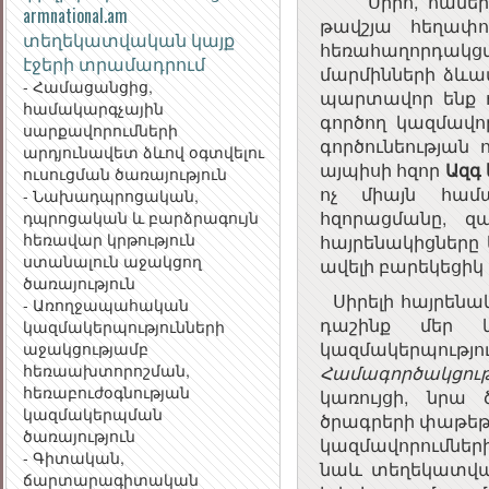
Սիրո, համերաշ
armnational.am
թավշյա հեղափո
տեղեկատվական կայք
հեռահաղորդակ
էջերի տրամադրում
մարմինների ձևավ
- Համացանցից,
պարտավոր ենք ո
համակարգչային
գործող կազմավ
սարքավորումների
գործունեության ո
արդյունավետ ձևով օգտվելու
այպիսի հզոր
Ազգ
ուսուցման ծառայություն
ոչ միայն համ
- Նախադպրոցական,
հզորացմանը, զ
դպրոցական և բարձրագույն
հեռավար կրթություն
հայրենակիցներ
ստանալուն աջակցող
ավելի բարեկեցիկ 
ծառայություն
Սիրելի հայրենա
- Առողջապահական
դաշինք մեր 
կազմակերպությունների
կազմակերպու
աջակցությամբ
հեռաախտորոշման,
Համագործակցու
հեռաբուժօգնության
կառույցի, նրա
կազմակերպման
ծրագրերի փաթեթը
ծառայություն
կազմավորումներ
- Գիտական,
նաև տեղեկատվ
ճարտարագիտական