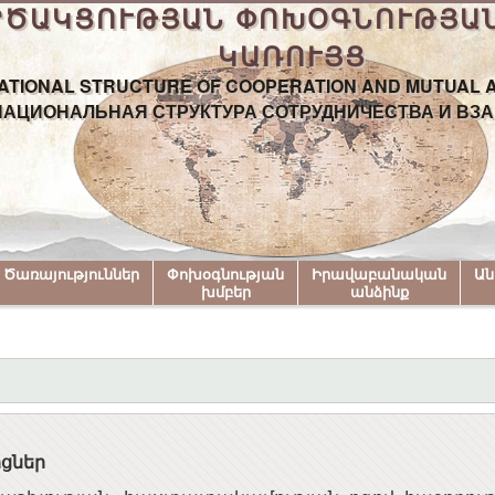
ՐԾԱԿՑՈՒԹՅԱՆ ՓՈԽՕԳՆՈՒԹՅԱ
ԿԱՌՈՒՅՑ
ATIONAL STRUCTURE OF COOPERATION AND MUTUAL 
АЦИОНАЛЬНАЯ СТРУКТУРА СОТРУДНИЧЕСТВА И ВЗ
Ծառայություններ
Փոխօգնության
Իրավաբանական
Ա
խմբեր
անձինք
իցներ