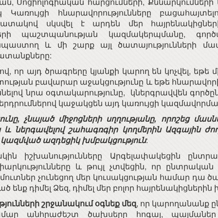
ան, Սոցիոլոգիական հարցումների, Քննարկումներ
կ Կառույցի հնարավորությունները բացահայտել
ատակով սկսվել է արդեն մեր հայրենակիցների
երի պաշտպանության կազմակերպմանը, գոր
պաստող և մի շարք այլ ծատայությունների մա
ատանքները:
, որ այդ ծրագրերը կյանքի կարող են կոչվել, եթե
ւթյան բավարար աջակցությունը և եթե հնարավորին
նելով նրա օգտակարությունը, կներգրավվեն գործը
երդրումներով կաջակցեն այդ կառույցի կազմավորմ
ունը, չնայած միջոցների սղղությանը, որոշեց մա
ն և ներգավելով շահագռգիր կողմերին Ազգային ժո
կազմված ազդեցիկ խմբակցություն
:
 իշխանությունները Արգելափակեցին ընտրակ
արկությունները և թույլ չտվեցին, որ ընտրական
ամուտներ չունեցող մեր կուսակցության համար դա ծ
ծ ենք դիմել Ձեզ, դիմել մեր բոլոր հայրենակիցների
յունների շրջանակում օգնեք մեզ
, որ կարողանանք ը
ամար անհրաժեշտ ծախսերը հոգալ, պայմաներ