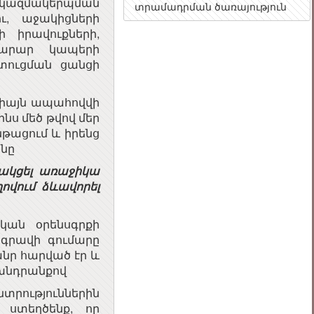
ի կազմակերպման
տրամադրման ծառայություն
ու, աջակիցների
 իրավուքների,
ծարար կապերի
տուցման ցանցի
 միայն ապահովվի
ս մեծ թվով մեր
նթացում և իրենց
անը
սնակցել առաջիկա
ղովում ձևավորել
ան օրենսգրքի
 գրավի գումարը
անր հարված էր և
ն խնդրանքով
նտրություններին
 ստեղծենք, որ