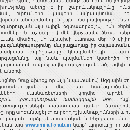
խության, հաստատակամության ոգով հաջողութ
խությունը պետք է իր շարունակությունը ունե
ցման, շփումների, կապերի ամրապնդման, հե
որման անսահմանորեն լայն հնարավորություններ ե
գևորության այս ալիքն օգտագործելով իմի բեր
որումները և աշխարհով մեկ վերջապես ձևավորե
ւնակ, միաձույլ մի այնպիսի կառույց, մեր 10 միլի
 կազմակերպությունը` մայրաքաղաք իր Հայաստան 
ախմբման գործընթացը կկազմակերպի, կնպաս
արգացմանը, այլ նաև պայմաններ կստեղծի, ո
ը կարողանան ապրել ավելի պաշտպանված, ավելի
կյանքով:
կիցներ Դուք գիտեք որ այդ նպատակով` Ազգային ժ
կուսակցության և մեզ հետ համագործակց
թյունների մասնագետների կողմից արդեն
թյան, փոխօգնության համազգային նոր
, ինք
 ծառայությունների մատուցման ցանցի ձևավորմ
, որը արժանացել էր գործող իշխանությունների և
ի դրական բարձր գնահատականին: Ինչպես տեսնում 
ական այս
www.armnational.am
կայք` պորտալը իր ա