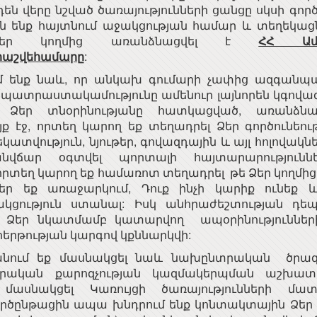
են վերը նշված ծառայությունների ցանցը սկսի գոր
նն ենք հայտնում աջակցության համար և տեղեկացն
մեր կողմից առանձնացվել է
ՀՀ Ամ
0 հաշվեհամարը
:
նք նաև, որ անկախ գումարի չափից ազգանպա
 պատրաստակամությունը ամենուր լայնորեն կգովազ
 Ձեր տնօրինությանը հատկացված, առանձնա
 էջ, որտեղ կարող եք տեղադրել Ձեր գործունեու
տվություն, նյութեր, գովազդային և այլ հոլովակնե
վճար օգտվել պորտալի հայտարարություննե
րտեղ կարող եք համառոտ տեղադրել թե Ձեր կողմից
ներ եք առաջարկում, Դուք ինչի կարիք ունեք 
կցություն ստանալ: Իսկ անհրաժեշտության դեպ
 Ձեր նկատմամբ կատարվող ապօրինություններ
երթության կարգով կքննարկվի:
նում եք մասնակցել նաև նախընտրական ծրագր
րական քարոզչության կազմակերպման աշխատա
մասնակցել Կառույցի ծառայությունների մա
րծընթացին ապա խնդրում ենք կոնտակտային Ձեր բո