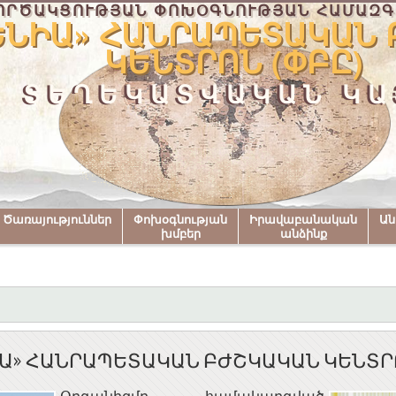
ՈՐԾԱԿՑՈՒԹՅԱՆ ՓՈԽՕԳՆՈՒԹՅԱՆ ՀԱՄԱԶԳ
ԵՆԻԱ» ՀԱՆՐԱՊԵՏԱԿԱՆ
ԿԵՆՏՐՈՆ (ՓԲԸ)
ՏԵՂԵԿԱՏՎԱԿԱՆ ԿԱ
Ծառայություններ
Փոխօգնության
Իրավաբանական
Ա
խմբեր
անձինք
Ա» ՀԱՆՐԱՊԵՏԱԿԱՆ ԲԺՇԿԱԿԱՆ ԿԵՆՏՐՈ
Օրգանիզմը համակարգված