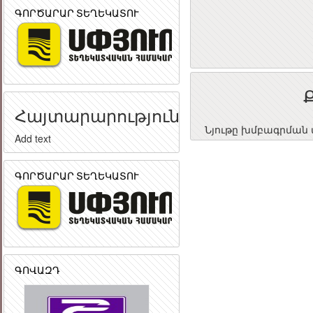
ԳՈՐԾԱՐԱՐ ՏԵՂԵԿԱՏՈՒ
Հայտարարություն
Նյութը խմբագրման փ
Add text
ԳՈՐԾԱՐԱՐ ՏԵՂԵԿԱՏՈՒ
ԳՈՎԱԶԴ