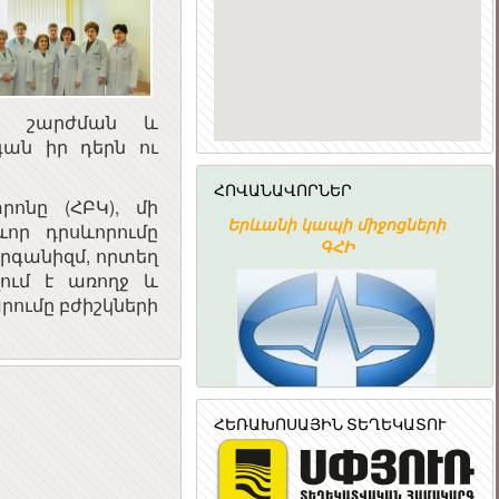
ատ շարժման և
գան իր դերն ու
ՀՈՎԱՆԱՎՈՐՆԵՐ
ոնը (ՀԲԿ), մի
անի կապի միջոցների
ՀԱՅԱՍՏԱՆԻ
որ դրսևորումը
ԳՀԻ
ՀԱՆՐԱՊԵՏՈՒԹՅԱՆ
րգանիզմ, որտեղ
ՀԱՆՐԱՅԻՆ ԽՈՐՀՈՒՐԴ
վում է առողջ և
րումը բժիշկների
ՀԵՌԱԽՈՍԱՅԻՆ ՏԵՂԵԿԱՏՈՒ