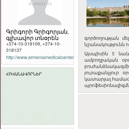
Գրիգորի Գրիգորյան,
գլխավոր տնօրեն
գործողության մ
+374-10-318109, +374-10-
նշանակությունն ո
318137
Այսպիսին է նա
http://www.armeniamedicalcenter.am/
ամբողջական օր
բուժանձնակազմի
յուրաքանչյուր 
ՀՈՎԱՆԱՎՈՐՆԵՐ
կատարյալ համագո
ՀԱՅԱՍՏԱՆԻ
«ԱՐՄԻՆԿՈ» ՀԱՅԿԱԿԱՆ
պրոֆեսիոնալիզմն
ՀԱՆՐԱՊԵՏՈՒԹՅԱՆ
ՏԵՂԵԿԱՏՎԱԿԱՆ
ՀԱՆՐԱՅԻՆ ԽՈՐՀՈՒՐԴ
ԸՆԿԵՐՈՒԹՅՈՒՆ