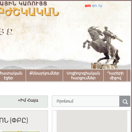
ԱՅԻՆ ԿԱՌՈՒՅՑ
am
en
ru
 ԲԺՇԿԱԿԱՆ
ՅՔ
նհատական
Քննարկումներ
Սոցիոլոգիական
Դարերի
Էջեր
հարցումներ
միջով
«Իմ Հայաստան» համահայկական փառատոնին մասն
Ն (ՓԲԸ)