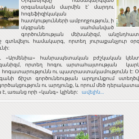
օրգանական մարմին է՝ մարդու
հոգեֆիզիկական
հատկությունների ամբողջություն, ի
սկզբանե սահմանված
գործունեության մեխանիզմ, անընդհ
եջ գտնվելու համակարգ, որտեղ յուրաքանչյուր օր
ւնի:
և «Արմենիա» հանրապետական բժշկական կենտր
ՀԱՅԱՍՏԱՆԻ
Երև
գանիզմ, որտեղ հոգու արտահայտության կարև
ՀԱՆՐԱՊԵՏՈՒԹՅԱՆ
 հոգատարությունն ու պատրաստակամությունն է: Օ
ՀԱՆՐԱՅԻՆ ԽՈՐՀՈՒՐԴ
օրգանի ճիշտ գործունեության արդյունքում ստեղծ
րծակցություն ու արդյունք, և որում մեծ դերակատա
Հայաստանի
 է, առանց որի «կանգ» կլիներ:
ավելին...
Ակադեմիական
գիտահետազոտական
կոմպյուտերային ցանց