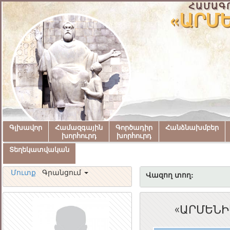
ՀԱՄԱԳ
«ԱՐՄ
Գլխավոր
Համազգային
Գործադիր
Հանձնախմբեր
խորհուրդ
խորհուրդ
Տեղեկատվական
Մուտք
Գրանցում
Վազող տող:
«ԱՐՄԵՆԻ