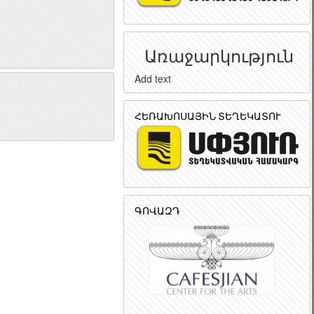
Առաջարկություն
Add text
ր
ՀԵՌԱԽՈՍԱՅԻՆ ՏԵՂԵԿԱՏՈՒ
ԳՈՎԱԶԴ