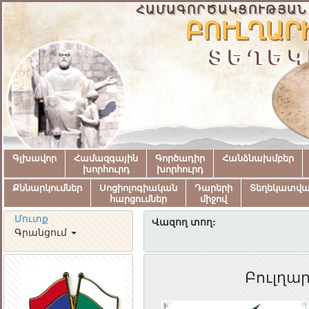
ՀԱՄԱԳՈՐԾԱԿՑՈՒԹՅԱՆ
ԲՈՒԼՂԱՐ
ՏԵՂԵԿ
Գլխավոր
Համազգային
Գործադիր
Հանձնախմբեր
խորհուրդ
խորհուրդ
Քննարկումներ
Սոցիոլոգիական
Դարերի
Տեղեկատվ
հարցումներ
միջով
Մուտք
Վազող տող:
Գրանցում
Բուլղար