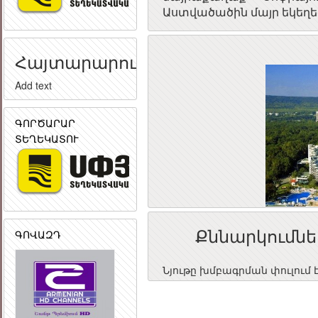
Աստվածածին մայր եկեղեց
Հայտարարություն
Add text
ԳՈՐԾԱՐԱՐ
ՏԵՂԵԿԱՏՈՒ
Քննարկումնե
ԳՈՎԱԶԴ
Նյութը խմբագրման փուլում 