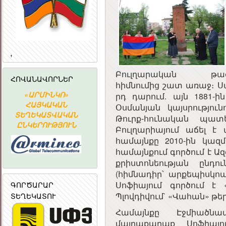
,
Բուլղարական թագա
ՀՈՎԱՆԱՎՈՐՆԵՐ
հիմնումից շատ առաջ։ Սա
«ԱՐՄԻՆԿՈ»
Հայաստանի
ՀԱՅԱՍՏԱ
րդ դարում. այն 1881-ին
ՀԱՅԱՍՏԱՆԻ
Ն
ՀԱՅԿԱԿԱՆ
Ակադեմիական
ՀԱՆՐԱՊԵՏՈՒ
Օսմանյան կայսրությու
ՀԱՆՐԱՊԵՏՈՒԹՅԱ
ՏԵՂԵԿԱՏՎԱԿԱՆ
գիտահետազոտական
ՀԱՆՐԱՅԻ
Թուրք-հունական պատ
ՀԱՆՐԱՅԻՆ
ԸՆԿԵՐՈՒԹՅՈՒՆ
կոմպյուտերային
ԽՈՐՀՈՒՐ
ԽՈՐՀՈՒՐԴ
Բուլղարիայում աճել է 
ցանց
համայնքը 2010-ին կազմ
համայնքում գործում է 
քրիստոնեության ընդո
(հիմնադիր՝ արքեպիսկոպ
ԳՈՐԾԱՐԱՐ
Սոֆիայում գործում է 
ՏԵՂԵԿԱՏՈՒ
Պլովդիվում` «Վահան» թե
Համայնքը Էջմիածն
մայրաքաղաք Սոֆիայ