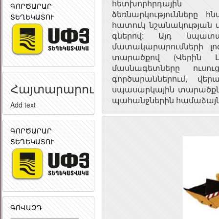
հետխորհրդային
ԳՈՐԾԱՐԱՐ
ձեռնարկությունները հ
ՏԵՂԵԿԱՏՈՒ
հատուկ նշանակության
գներով: Այդ նպատ
մատակարարումների լոգ
տարածքով (Վերին Լ
մասնագետները ուսո
գործարաններում, վե
Հայտարարություն
սպասարկային տարածքն
պահանջներին համաձայ
Add text
ԳՈՐԾԱՐԱՐ
ՏԵՂԵԿԱՏՈՒ
ԳՈՎԱԶԴ