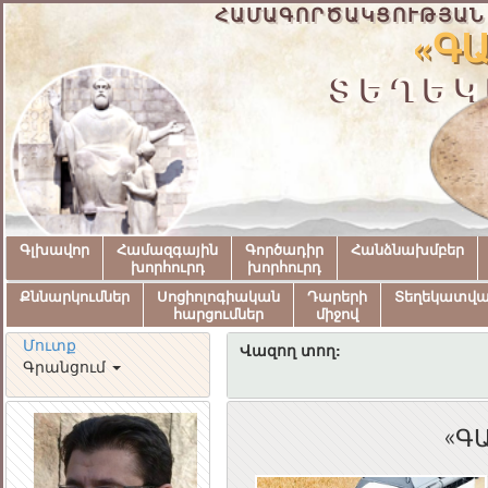
ՀԱՄԱԳՈՐԾԱԿՑՈՒԹՅԱՆ
«ԳԱ
ՏԵՂԵԿ
Գլխավոր
Համազգային
Գործադիր
Հանձնախմբեր
խորհուրդ
խորհուրդ
Քննարկումներ
Սոցիոլոգիական
Դարերի
Տեղեկատվ
հարցումներ
միջով
Մուտք
Վազող տող:
Գրանցում
«ԳԱ