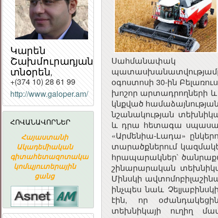
Կարեն
Շախմուրադյան,
Սահմանափակ
տնօրեն,
պատասխանատվությամբ 
+(374 10) 28 61 99
օգոստոսի 30-ին Բելառու
խոշոր արտադրողների և
http://www.galoper.am/
ՀԱՅԱՍՏԱՆԻ
կնքված համաձայնության 
ՀԱՆՐԱՊԵՏՈՒԹՅԱ
նշանակության տեխնիկ
ՀԱՆՐԱՅԻՆ
ՀՈՎԱՆԱՎՈՐՆԵՐ
ԽՈՐՀՈՒՐԴ
և դրա հետագա սպասար
«Արմենիա-Լադա» ընկե
Հայաստանի
«ԱՐՄԻՆԿՈ»
ՀԱՅԱՍՏԱ
տարածքներում կազմակ
Ն
Ակադեմիական
ՀԱՅԿԱԿԱՆ
ՀԱՆՐԱՊԵՏՈՒ
գիտահետազոտական
ՏԵՂԵԿԱՏՎԱԿԱՆ
ՀԱՆՐԱՅԻ
հրապարակներ` ծանրաքա
կոմպյուտերային
ԸՆԿԵՐՈՒԹՅՈՒՆ
ԽՈՐՀՈՒՐ
շինարարական տեխնիկա
ցանց
Մինսկի ավտոմոբիլաշին
ինչպես նաև Չելյաբինս
էին, որ օժանդակեց
տեխնիկայի ուղիղ մա