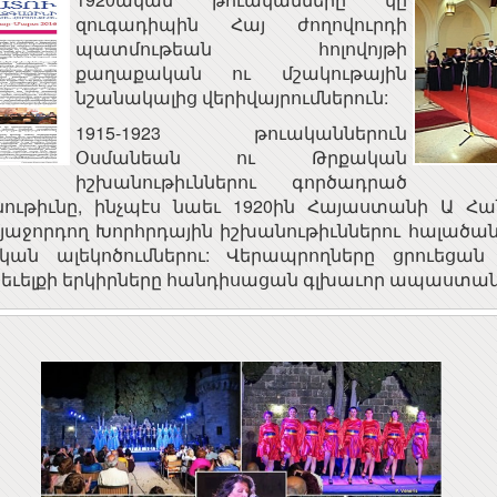
զուգադիպին Հայ ժողովուրդի
պատմութեան հոլովոյթի
քաղաքական ու մշակութային
նշանակալից վերիվայրումներուն:
1915-1923 թուականներուն
Օսմանեան ու Թրքական
իշխանութիւններու գործադրած
ութիւնը, ինչպէս նաեւ 1920ին Հայաստանի Ա Հ
ԱՅԱՍՏԱՆԻ
Երևանի կապի միջոցների
ր յաջորդող Խորհրդային իշխանութիւններու հալած
ԱՊԵՏՈՒԹՅԱՆ
ՀԱՅԱՍՏԱՆԻ
ԳՀԻ
Հայաստանի
կան ալեկոծումներու: Վերապրողները ցրուեցան
ՅԻՆ ԽՈՐՀՈՒՐԴ
ՀԱՆՐԱՊԵՏՈՒԹՅԱՆ
Ակադեմիական
ՀԱ
Արեւելքի երկիրները հանդիսացան գլխաւոր ապաստա
ՀԱՆՐԱՅԻՆ ԽՈՐՀՈՒՐԴ
գիտահետազոտական
կոմպյուտերային ցանց