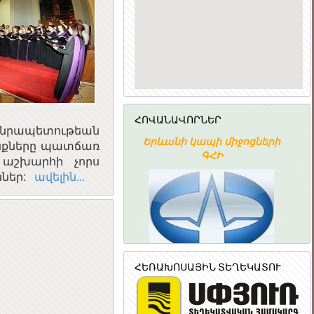
ՀՈՎԱՆԱՎՈՐՆԵՐ
անրապետութեան
ՀԱՅԱՍՏԱՆԻ
Երևանի կապի միջոցների
անքները պատճառ
ՀԱՆՐԱՊԵՏՈՒԹՅԱՆ
ԳՀԻ
 աշխարհի չորս
ՆՐԱՅԻՆ ԽՈՐՀՈՒՐԴ
ններ:
ավելին...
ՀԵՌԱԽՈՍԱՅԻՆ ՏԵՂԵԿԱՏՈՒ