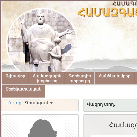
ՀԱՄԱԳ
ՀԱՄԱԶԳԱՅ
Գլխավոր
Համազգային
Գործադիր
Հանձնախմբեր
խորհուրդ
խորհուրդ
Տեղեկատվական
Մուտք
Գրանցում
Վազող տող:
Համազգա