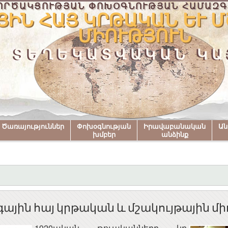
ՈՐԾԱԿՑՈՒԹՅԱՆ ՓՈԽՕԳՆՈՒԹՅԱՆ ՀԱՄԱԶԳ
ԻՆ ՀԱՅ ԿՐԹԱԿԱՆ ԵՒ ՄՇ
ԻՈՒԹՅՈՒՆ
ՏԵՂԵԿԱՏՎԱԿԱՆ ԿԱ
Ծառայություններ
Փոխօգնության
Իրավաբանական
Ա
խմբեր
անձինք
յին հայ կրթական և մշակույթային մի
1920ական թուականները կը