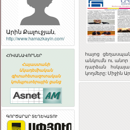
Արին Քալուջյան,
http://www.hamazkayin.com/
հայոց ցեղասպան
ՀՈՎԱՆԱՎՈՐՆԵՐ
Հ
անկումն ու անո
Հայաստանի
«ԱՐՄԻՆԿՈ» ՀԱՅԿԱԿԱՆ
ՀԱՆՐ
դարձան հսկայա
Ակադեմիական
ՏԵՂԵԿԱՏՎԱԿԱՆ
ՀԱՆՐԱ
կողմերը: Միջին 
գիտահետազոտական
ԸՆԿԵՐՈՒԹՅՈՒՆ
կոմպյուտերային ցանց
ԳՈՐԾԱՐԱՐ ՏԵՂԵԿԱՏՈՒ