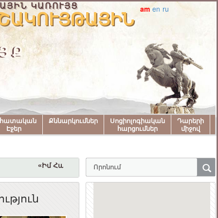
ԱՅԻՆ ԿԱՌՈՒՅՑ
am
en
ru
ԱԿՈՒՅԹԱՅԻՆ Մ
ՅՔ
նհատական
Քննարկումներ
Սոցիոլոգիական
Դարերի
Էջեր
հարցումներ
միջով
«Իմ Հայաստան» համահայկական փառատոնին մա
ություն