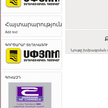
Հայտարարություն
Add text
ԳՈՐԾԱՐԱՐ ՏԵՂԵԿԱՏՈՒ
Նյութը խմբագրման փ
ԳՈՎԱԶԴ