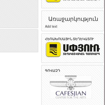
Առաջարկություն
Add text
ր
ՀԵՌԱԽՈՍԱՅԻՆ ՏԵՂԵԿԱՏՈՒ
ԳՈՎԱԶԴ