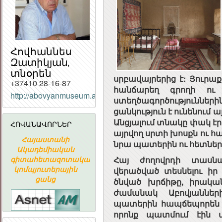
Հովհաննես
Զատիկյան,
տնօրեն
սրբավայրերից է: Յուրաք
+37410 28-16-87
հանճարեղ գրողի ու
http://abovyanmuseum.am/
ՀԱՅԱՍՏԱՆԻ
ստեղծագործություննե
ՀԱՆՐԱՊԵՏՈՒԹՅԱ
ցան­կություն է ունենում
ՀԱՆՐԱՅԻՆ
Անցյալում տնակը փակ էր
ՀՈՎԱՆԱՎՈՐՆԵՐ
ԽՈՐՀՈՒՐԴ
այրվող սրտի խոսքն ու հա
Հայաստանի
ՀԱՅԱՍՏԱՆԻ
«ԱՐՄԻՆԿՈ
նրա պատերին ու հետներ
Ակադեմիական
ՀԱՆՐԱՊԵՏՈՒԹՅԱՆ
ՀԱՅԿԱԿԱ
գիտահետազոտական
ՀԱՆՐԱՅԻՆ
Հայ ժողովրդի տասնա
ՏԵՂԵԿԱՏՎԱ
կոմպյուտերային
ԽՈՐՀՈՒՐԴ
ԸՆԿԵՐՈՒԹՅ
վերածված տեսնելու իր
ցանց
ծնված խրճիթը, իրակա
ժամանակ Աբովյաններ
պատերին հապճեպորեն ա
որոնք պատմում էին մ