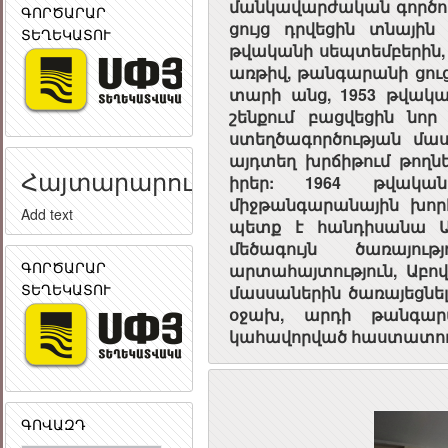
մանկավարժական գործուն
ԳՈՐԾԱՐԱՐ
ցույց դրվեցին տնային
ՏԵՂԵԿԱՏՈՒ
թվականի սեպտեմբերին, 
առթիվ, թանգարանի ցուց
տարի անց, 1953 թվակ
շենքում բացվեցին նոր
ստեղծագործության մա
այդտեղ խրճիթում թողնե
Հայտարարություն
իրեր: 1964 թվակա
միջթանգարանային խորհ
Add text
պետք է հանդիսանա Աբ
մեծագույն ծառայութ
ԳՈՐԾԱՐԱՐ
արտահայտություն, Աբովյ
ՏԵՂԵԿԱՏՈՒ
մասսաներին ծառայեցնե
օջախ, արդի թանգարա
կահավորված հաս­տատութ
ԳՈՎԱԶԴ