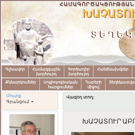
ՀԱՄԱԳՈՐԾԱԿՑՈՒԹՅԱՆ
ԽԱՉԱՏՈՒ
ՏԵՂԵԿ
Գլխավոր
Համազգային
Գործադիր
Հանձնախմբեր
խորհուրդ
խորհուրդ
Քննարկումներ
Սոցիոլոգիական
Դարերի
Տեղեկատվ
հարցումներ
միջով
Մուտք
Վազող տող:
Գրանցում
ԽԱՉԱՏՈՒՐ ԱԲ