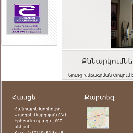
Քննարկումնե
Նյութը խմբագրման փուլում 
Հասցե
Քարտեզ
Հանրային Խորհուրդ
Վազգեն Սարգսյան 26/1,
Էրեբունի պլազա, 607
սենյակ
Հեռ. :
(+37410) 52-34-48