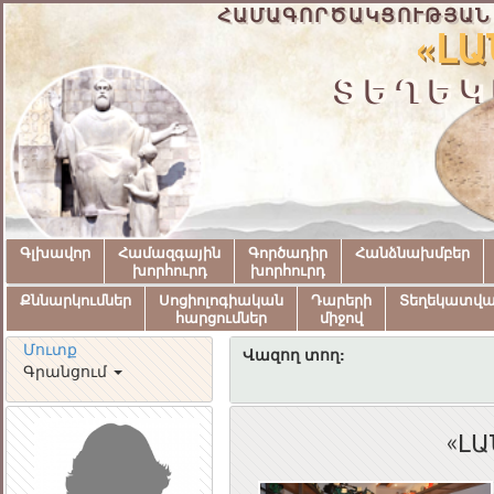
ՀԱՄԱԳՈՐԾԱԿՑՈՒԹՅԱՆ
«ԼԱ
ՏԵՂԵԿ
Գլխավոր
Համազգային
Գործադիր
Հանձնախմբեր
խորհուրդ
խորհուրդ
Քննարկումներ
Սոցիոլոգիական
Դարերի
Տեղեկատվ
հարցումներ
միջով
Մուտք
Վազող տող:
Գրանցում
«Լ