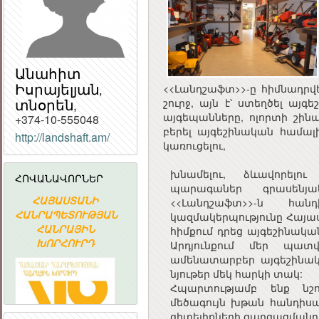
Անահիտ
Իսրայելյան,
<<Լանդշաֆտ>>-ը հիմնադրվ
տնօրեն,
շուրջ, այն է՝ ստեղծել այ
այգեպանները, ոլորտի շին
+374-10-555048
բերել այգեշինական համալի
http://landshaft.am/
ՀԱՅԱՍՏԱՆԻ
կառուցելու,
ՀԱՆՐԱՊԵՏՈՒԹՅԱ
ՀԱՆՐԱՅԻՆ
խնամելու, ձևավորելո
ՀՈՎԱՆԱՎՈՐՆԵՐ
ԽՈՐՀՈՒՐԴ
պարագաներ գրասենյ
ՀԱՅԱՍՏԱՆԻ
Հայաստանի
«ԱՐՄԻՆԿՈ
<<Լանդշաֆտ>>-ն հ
ՀԱՆՐԱՊԵՏՈՒԹՅԱՆ
Ակադեմիական
ՀԱՅԿԱԿԱ
կազմակերպությունը Հայաս
ՀԱՆՐԱՅԻՆ
գիտահետազոտական
ՏԵՂԵԿԱՏՎԱ
հիմքում դրեց այգեշինակա
ԽՈՐՀՈՒՐԴ
կոմպյուտերային
ԸՆԿԵՐՈՒԹՅ
Արդյունքում մեր պատ
ցանց
ամենատարբեր այգեշինակա
նյութեր մեկ հարկի տակ:
Հպարտությամբ ենք նշո
մեծագույն խթան հանդիսա
գիտելիքների զարգացմանը