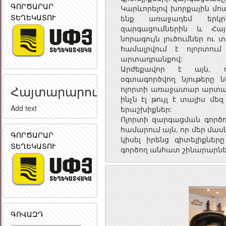
ԳՈՐԾԱՐԱՐ
Կարևորելով խորքային մոտ
ՏԵՂԵԿԱՏՈՒ
ենք առաջադեմ երկր
զարգացումներին և Հայ
նորագույն լուծումներ ո
համալրվում է ոլորտու
արտադրանքով:
Արժեքավոր է այն, որ
օգտագործվող նյութերը 
Հայտարարություն
ոլորտի առաջատար արտադր
ինչն էլ թույլ է տալիս մ
Add text
երաշխիքներ:
Ոլորտի զարգացման գործու
համարում այն, որ մեր 
ԳՈՐԾԱՐԱՐ
կիսել իրենց գիտելիքներ
ՏԵՂԵԿԱՏՈՒ
գործող անհատ շինարարնե
ԳՈՎԱԶԴ