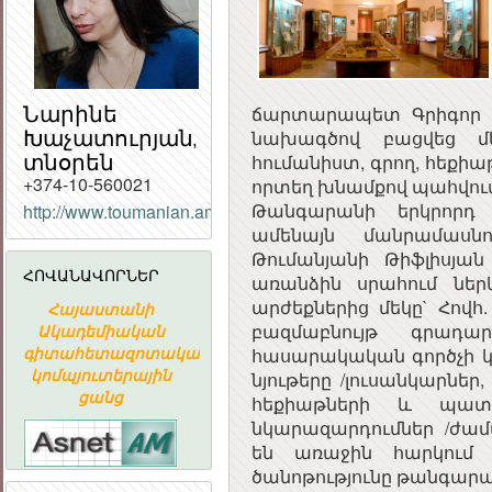
Նարինե
ճարտարապետ Գրիգոր 
Խաչատուրյան,
նախագծով բացվեց մ
տնօրեն
հումանիստ, գրող, հեքի
+374-10-560021
որտեղ խնամքով պահվում է
Թանգարանի երկրորդ 
http://www.toumanian.am/tangaran/tang.php
ՀԱՅԱՍՏԱՆԻ
ամենայն մանրամասն
ՀԱՆՐԱՊԵՏՈՒԹՅԱ
Թումանյանի Թիֆլիսյան
ՀԱՆՐԱՅԻՆ
ՀՈՎԱՆԱՎՈՐՆԵՐ
ԽՈՐՀՈՒՐԴ
առանձին սրահում ներ
արժեքներից մեկը` Հով
Հայաստանի
«ԱՐՄԻՆԿՈ»
ՀԱՅԱՍՏԱ
բազմաբնույթ գրադ
Ն
Ակադեմիական
ՀԱՅԿԱԿԱՆ
ՀԱՆՐԱՊԵՏՈՒ
գիտահետազոտական
ՏԵՂԵԿԱՏՎԱԿԱՆ
ՀԱՆՐԱՅԻ
հասարակական գործչի կյ
կոմպյուտերային
ԸՆԿԵՐՈՒԹՅՈՒՆ
ԽՈՐՀՈՒՐ
նյութերը /լուսանկարնե
ցանց
հեքիաթների և պատմ
նկարազարդումներ /ժա
են առաջին հարկում ,
ծանոթությունը թանգարա