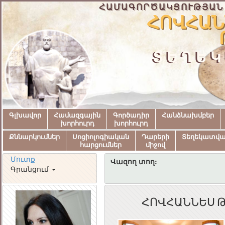
ՀԱՄԱԳՈՐԾԱԿՑՈՒԹՅԱՆ
ՀՈՎՀԱՆ
ՏԵՂԵԿ
Գլխավոր
Համազգային
Գործադիր
Հանձնախմբեր
խորհուրդ
խորհուրդ
Քննարկումներ
Սոցիոլոգիական
Դարերի
Տեղեկատվ
հարցումներ
միջով
Մուտք
Վազող տող:
Գրանցում
ՀՈՎՀԱՆՆԵՍ 