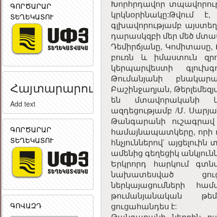
Խորհրդավոր տպավորութ
ԳՈՐԾԱՐԱՐ
կրկնօրինակը:Թվում է
ՏԵՂԵԿԱՏՈՒ
գլխավորությամբ այստեղ
դարասկզբի մեր մեծ մտավ
Դեմիրճյանը, Կոմիտասը,
բուռն և իմաստուն զր
կերպարվեստի գլուխգ
Թումանյանի բնակար
Հայտարարություն
Բաշինջաղյան, Թերլեմեզյա
են մտավորականի կյ
Add text
ազդեցությամբ /Մ. Սարյան
Թանգարանի ուշագրավ 
ԳՈՐԾԱՐԱՐ
համայնապատկերը, որի դի
ՏԵՂԵԿԱՏՈՒ
հնչյուններով` այցելուի
ամենից գեղեցիկ անկյունն
Երկրորդ հարկում գտնվ
նախատեսված ցուցա
ներկայացումների հա
թումանյանական թե
ԳՈՎԱԶԴ
ցուցահանդես է:
Թանգարանի ներքին բ