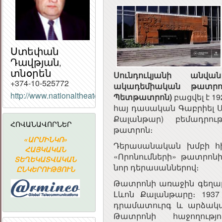
Ստեփան
Դավթյան,
տնօրեն
Սունդուկյանի անվա
+374-10-525772
ակադեմիական թատրո
http://www.nationaltheater.am
Պետթատրոն)
բացվել է 1
ՀԱՅԱՍՏԱՆԻ
ՀԱՆՐԱՊԵՏՈՒԹՅԱ
հայ դասական Գաբրիել Սո
ՀԱՆՐԱՅԻՆ
Քալանթար) բեմադրո
ՀՈՎԱՆԱՎՈՐՆԵՐ
ԽՈՐՀՈՒՐԴ
թատրոն։
«ԱՐՄԻՆԿՈ»
Հայաստանի
ՀԱՅԱՍՏԱ
Դերասանական խմբի հի
Ն
ՀԱՅԿԱԿԱՆ
Ակադեմիական
ՀԱՆՐԱՊԵՏՈՒ
«Որոնումների» թատրոնի
ՏԵՂԵԿԱՏՎԱԿԱՆ
գիտահետազոտական
ՀԱՆՐԱՅԻ
նոր դերասաններով։
ԸՆԿԵՐՈՒԹՅՈՒՆ
կոմպյուտերային
ԽՈՐՀՈՒՐ
ցանց
Թատրոնի առաջին գեղար
Լևոն Քալանթարը։ 1937
դրամատուրգ և արձակագ
Թատրոնի հաջողությ