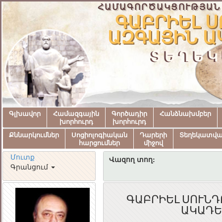
ՀԱՄԱԳՈՐԾԱԿՑՈՒԹՅԱՆ
ԳԱԲՐԻԵԼ Ս
ԱԶԳԱՅԻՆ Ա
ՏԵՂԵԿ
Գլխավոր
Համազգային
Գործադիր
Հանձնախմբեր
խորհուրդ
խորհուրդ
Քննարկումներ
Սոցիոլոգիական
Դարերի
Տեղեկատվ
հարցումներ
միջով
Մուտք
Վազող տող:
Գրանցում
ԳԱԲՐԻԵԼ ՍՈՒՆԴ
ԱԿԱԴԵ