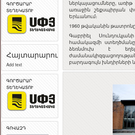
ներկայացումները, առիթ
ԳՈՐԾԱՐԱՐ
առաջին շեքսպիրյան 
ՏԵՂԵԿԱՏՈՒ
Երևանում։
1960 թվականին թատրոնը
Գաբրիել Սունդուկյ
համակազմի ստեղծմանը
ձեռնմուխ է եղ
Հայտարարություն
ժամանակիզգացողու
բարդագույն խնդիրների 
Add text
ԳՈՐԾԱՐԱՐ
ՏԵՂԵԿԱՏՈՒ
ԳՈՎԱԶԴ