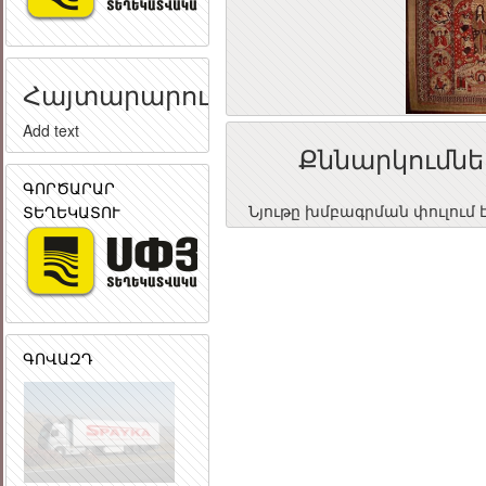
Հայտարարություն
Add text
Քննարկումնե
ԳՈՐԾԱՐԱՐ
ՏԵՂԵԿԱՏՈՒ
Նյութը խմբագրման փուլում 
ԳՈՎԱԶԴ