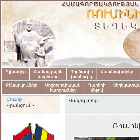
ՀԱՄԱԳՈՐԾԱԿՑՈՒԹՅԱՆ
ՌՈՒՄԻՆԻ
ՏԵՂԵԿ
Գլխավոր
Համազգային
Գործադիր
Հանձնախմբեր
խորհուրդ
խորհուրդ
Քննարկումներ
Սոցիոլոգիական
Դարերի
Տեղեկատվ
հարցումներ
միջով
Մուտք
Վազող տող:
Գրանցում
Ռումին