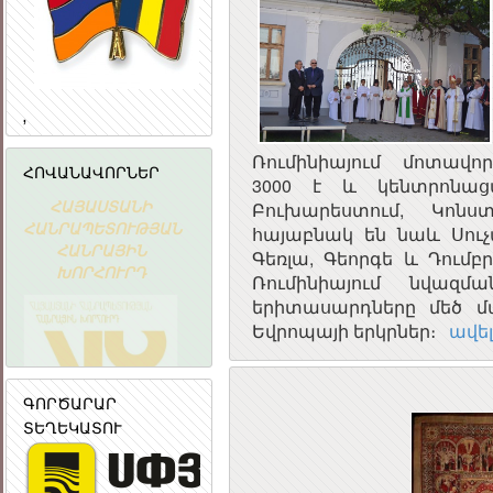
,
Ռումինիայում մոտավո
ՀՈՎԱՆԱՎՈՐՆԵՐ
3000 է և կենտրոնաց
ՀԱՅԱՍՏԱՆԻ
Հայաստանի
«ԱՐՄԻՆԿՈ
Բուխարեստում, Կոն
ՀԱՆՐԱՊԵՏՈՒԹՅԱՆ
Ակադեմիական
ՀԱՅԿԱԿԱ
հայաբնակ են նաև Սուչ
ՀԱՆՐԱՅԻՆ
գիտահետազոտական
ՏԵՂԵԿԱՏՎԱ
Գեռլա, Գեորգե և Դումբր
ԽՈՐՀՈՒՐԴ
կոմպյուտերային
ԸՆԿԵՐՈՒԹՅ
Ռումինիայում նվազ
ցանց
երիտասարդները մեծ 
Եվրոպայի երկրներ։
ավելի
ԳՈՐԾԱՐԱՐ
ՏԵՂԵԿԱՏՈՒ