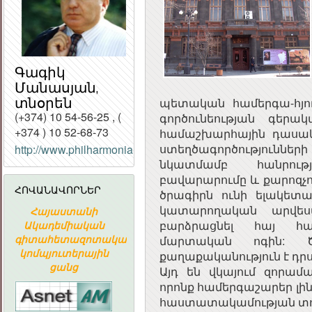
Գագիկ
Մանասյան,
տնօրեն
պետական համերգա-հյու
(+374) 10 54-56-25 , (
գործունեության գերակ
+374 ) 10 52-68-73
համաշխարհային դասա
ՀԱՅԱՍՏԱՆԻ
ստեղծագործությու
http://www.philharmonia.am/
ՀԱՆՐԱՊԵՏՈՒԹՅԱ
նկատմամբ հանրութ
ՀԱՆՐԱՅԻՆ
ԽՈՐՀՈՒՐԴ
բավարարումը և քարոզչու
ՀՈՎԱՆԱՎՈՐՆԵՐ
ծրագիրն ունի ելակետա
կատարողական արվեստի
Հայաստանի
ՀԱՅԱՍՏԱՆԻ
«ԱՐՄԻՆԿՈ
բարձրացնել հայ հ
Ակադեմիական
ՀԱՆՐԱՊԵՏՈՒԹՅԱՆ
ՀԱՅԿԱԿԱ
գիտահետազոտական
ՀԱՆՐԱՅԻՆ
ՏԵՂԵԿԱՏՎԱ
մարտական ոգին: Ծր
կոմպյուտերային
ԽՈՐՀՈՒՐԴ
ԸՆԿԵՐՈՒԹՅ
քաղաքականություն է դր
ցանց
Այդ են վկայում զորամ
որոնք համերգաշարեր լին
հաստատակամության տո