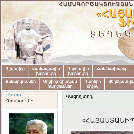
ՀԱՄԱԳՈՐԾԱԿՑՈՒԹՅԱՆ
«ՀԱՅԱ
ՖԻ
ՏԵՂԵԿ
Գլխավոր
Համազգային
Գործադիր
Հանձնախմբեր
խորհուրդ
խորհուրդ
Քննարկումներ
Սոցիոլոգիական
Դարերի
Տեղեկատվ
հարցումներ
միջով
Մուտք
Վազող տող:
Գրանցում
«ՀԱՅԱՍՏԱՆԻ 