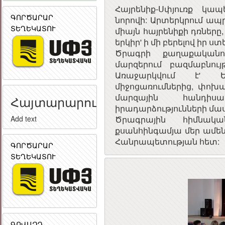
Հայրենիք-Սփյուռք կա
ԳՈՐԾԱՐԱՐ
նորովի: Արտերկրում ապր
ՏԵՂԵԿԱՏՈՒ
միայն հայրենիքի դռները,
երկիր' ի մի բերելով իր 
Ծրագրի քաղաքականո
մարզերում բազմաբնույ
Առաջարկվում է' 
միջոցառումներից, փոխ
մարզային հանդիսա
Հայտարարություն
իրադարձությունների մա
Ծրագրային հիմնակա
Add text
քսանհինգամյա մեր ամե
Հանրապետության հետ:
ԳՈՐԾԱՐԱՐ
ՏԵՂԵԿԱՏՈՒ
ԳՈՎԱԶԴ