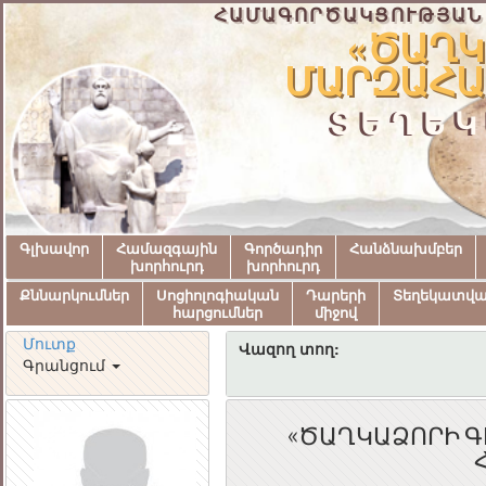
ՀԱՄԱԳՈՐԾԱԿՑՈՒԹՅԱՆ
«ԾԱՂԿ
ՄԱՐԶԱՀԱ
ՏԵՂԵԿ
Գլխավոր
Համազգային
Գործադիր
Հանձնախմբեր
խորհուրդ
խորհուրդ
Քննարկումներ
Սոցիոլոգիական
Դարերի
Տեղեկատվ
հարցումներ
միջով
Մուտք
Վազող տող:
Գրանցում
«ԾԱՂԿԱՁՈՐԻ Գ