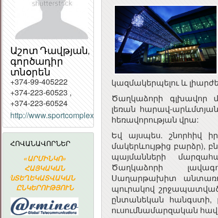
Աշոտ Դավթյան,
գործադիր
տնօրեն
+374-99-405222
կազմակերպելու և լիարժեք
+374-223-60523 ,
ՀԱՅԱՍՏԱՆԻ
Ծաղկաձորի գլխավոր մ
+374-223-60524
ՀԱՆՐԱՊԵՏՈՒԹՅԱ
լեռան հարավ-արևմտյան
http://www.sportcomplexhotel.com/
ՀԱՆՐԱՅԻՆ
հեռավորության վրա:
ԽՈՐՀՈՒՐԴ
Եվ այսպես. շնորհիվ իր
ՀՈՎԱՆԱՎՈՐՆԵՐ
մակերևույթից բարձր), 
պայմանների մարզահ
«ԱՐՄԻՆԿՈ»
ՀԱՅԱՍՏԱՆԻ
Հայաստա
Ծաղկաձորի լավագո
ՀԱՅԿԱԿԱՆ
ՀԱՆՐԱՊԵՏՈՒԹՅԱՆ
Ակադեմիա
Սաղարթախիտ անտառով
կան
ՏԵՂԵԿԱՏՎԱԿԱՆ
ՀԱՆՐԱՅԻՆ
գիտահետազ
ԸՆԿԵՐՈՒԹՅՈՒՆ
ԽՈՐՀՈՒՐԴ
կոմպյուտեր
պուրակով շրջապատված 
ցանց
ընտանեկան հանգստի, թ
ուսումնամարզական հավ