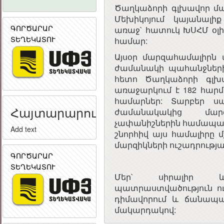
Ծաղկաձորի գլխավոր մար
Մեխիկոյում կայանալ
ԳՈՐԾԱՐԱՐ
առաջ` հատուկ ԽՍՀՄ օլ
ՏԵՂԵԿԱՏՈՒ
համար:
Այսօր մարզահամալիր
ժամանակի պահանջներին:
հետո Ծաղկաձորի գլխա
առաջարկում է 182 հա
համարներ: Տարբեր 
Հայտարարություն
ժամանակակից մար
չափանիշներին համապա
Add text
շնորհիվ այս համալիրը
մարզիկների ուշադրությա
ԳՈՐԾԱՐԱՐ
ՏԵՂԵԿԱՏՈՒ
Մեր` սիրալիր 
պատրաստվածություն ու
դիմավորում և ճանապ
մակարդակով: