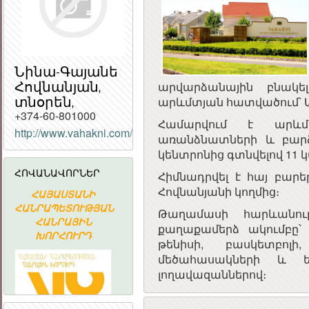
Նինա-Գայանե
Հովնանյան,
արվարձանային բնակե
տնօրեն,
արևմտյան հատվածում՝ Ա
+374-60-801000
Համարվում է արևմ
http://www.vahakni.com/
ՀԱՅԱՍՏԱՆԻ
առանձնատների և բար
ՀԱՆՐԱՊԵՏՈՒԹՅԱ
կենտրոնից գտնվելով 11 
ՀԱՆՐԱՅԻՆ
ՀՈՎԱՆԱՎՈՐՆԵՐ
Հիմնադրվել է հայ բար
ԽՈՐՀՈՒՐԴ
Հովնանյանի կողմից։
ՀԱՅԱՍՏԱՆԻ
Հայաստանի
«ԱՐՄԻՆԿՈ
ՀԱՆՐԱՊԵՏՈՒԹՅԱՆ
Ակադեմիական
ՀԱՅԿԱԿԱ
Թաղամասի հարևանու
ՀԱՆՐԱՅԻՆ
գիտահետազոտական
ՏԵՂԵԿԱՏՎԱ
քաղաքամերձ ակումբը՝
ԽՈՐՀՈՒՐԴ
կոմպյուտերային
ԸՆԿԵՐՈՒԹՅ
թենիսի, բասկետբոլի,
ցանց
մեծահասակների և 
լողավազաններով։