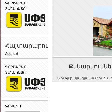
ԳՈՐԾԱՐԱՐ
ՏԵՂԵԿԱՏՈՒ
Հայտարարություն
Add text
Քննարկումնե
ԳՈՐԾԱՐԱՐ
ՏԵՂԵԿԱՏՈՒ
Նյութը խմբագրման փուլում 
ԳՈՎԱԶԴ