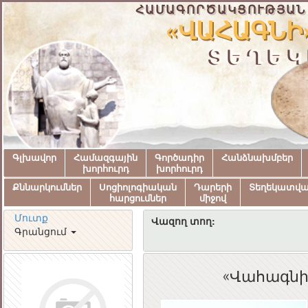
ՀԱՄԱԳՈՐԾԱԿՑՈՒԹՅԱՆ
«ՎԱՀԱԳՆԻ
ՏԵՂԵԿ
Գլխավոր
Համազգային
Գործադիր
Հանձնախմբեր
խորհուրդ
խորհուրդ
Քննարկումներ
Սոցիոլոգիական
Դարերի
Տեղեկատվ
հարցումներ
միջով
Մուտք
Վազող տող:
Գրանցում
«Վահագնի