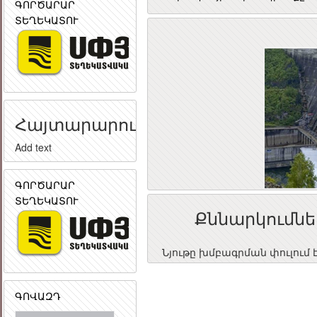
ԳՈՐԾԱՐԱՐ
ՏԵՂԵԿԱՏՈՒ
Հայտարարություն
Add text
ԳՈՐԾԱՐԱՐ
ՏԵՂԵԿԱՏՈՒ
Քննարկումնե
Նյութը խմբագրման փուլում 
ԳՈՎԱԶԴ