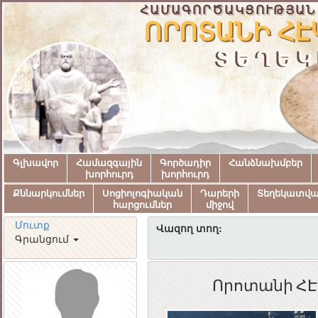
ՀԱՄԱԳՈՐԾԱԿՑՈՒԹՅԱՆ
ՈՐՈՏԱՆԻ ՀԷ
ՏԵՂԵԿ
Գլխավոր
Համազգային
Գործադիր
Հանձնախմբեր
խորհուրդ
խորհուրդ
Քննարկումներ
Սոցիոլոգիական
Դարերի
Տեղեկատվ
հարցումներ
միջով
Մուտք
Վազող տող:
Գրանցում
Որոտանի ՀԷ