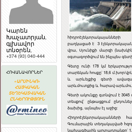
Կարեն
Խաչատրյան,
հիդրոէլեկտրակայաններ
գլխավոր
բաղկացած է 3 էլեկտրակայան
տնօրեն,
վրա, Սյունիքի մարզի (նախկի
+374 (93) 040-444
օգտագործվում են ինչպես գետի 
ՀԱՅԱՍՏԱՆԻ
ՀԱՆՐԱՊԵՏՈՒԹՅԱ
Գետը ունի 178 կմ երկարությո
ՀԱՆՐԱՅԻՆ
ՀՈՎԱՆԱՎՈՐՆԵՐ
տարեկան հոսքը՝ 18,6 մ.խոր/վ
ԽՈՐՀՈՒՐԴ
և արևելքից գետի ավազան
«ԱՐՄԻՆԿՈ»
Հայաստանի
ՀԱՅԱՍՏԱ
արևմուտքից և հարավ-արևմուտ
Ն
ՀԱՅԿԱԿԱՆ
Ակադեմիական
ՀԱՆՐԱՊԵՏՈՒ
ՏԵՂԵԿԱՏՎԱԿԱՆ
գիտահետազոտական
ՀԱՆՐԱՅԻ
Գետի ակունքը գտնվում է 3045
ԸՆԿԵՐՈՒԹՅՈՒՆ
կոմպյուտերային
ԽՈՐՀՈՒՐ
տեսքով` ընթացքում ընդուն
ցանց
ձախից, այնպես էլ աջից:
Հիդրոէլեկտրակայանների 
Գումարային տեղակայված հզորո
նախագծային արտադրանքը՝ 1.1