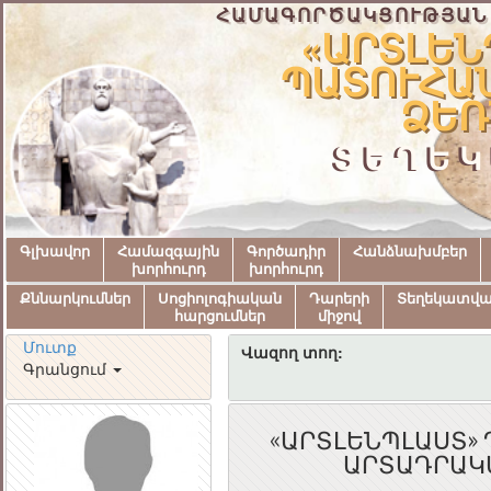
ՀԱՄԱԳՈՐԾԱԿՑՈՒԹՅԱՆ
«ԱՐՏԼԵՆ
ՊԱՏՈՒՀԱ
ՁԵՌ
ՏԵՂԵԿ
Գլխավոր
Համազգային
Գործադիր
Հանձնախմբեր
խորհուրդ
խորհուրդ
Քննարկումներ
Սոցիոլոգիական
Դարերի
Տեղեկատվ
հարցումներ
միջով
Մուտք
Վազող տող:
Գրանցում
«ԱՐՏԼԵՆՊԼԱՍՏ»
ԱՐՏԱԴՐԱԿ