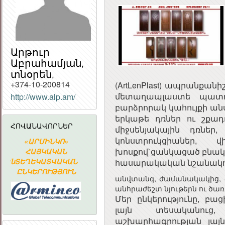
Արթուր
Աբրահամյան,
տնօրեն,
+374-10-200814
(ArtLenPlast) ապրանքանի
մետաղապլաստե պատո
http://www.alp.am/
ՀԱՅԱՍՏԱՆԻ
բարձրորակ կահույքի ան
ՀԱՆՐԱՊԵՏՈՒԹՅԱ
երկաթե դռներ ու շքադ
ՀԱՆՐԱՅԻՆ
ՀՈՎԱՆԱՎՈՐՆԵՐ
ԽՈՐՀՈՒՐԴ
միջսենյակային դռնե
կոնստրուկցիաներ, 
«ԱՐՄԻՆԿՈ»
ՀԱՅԱՍՏԱՆԻ
Հայաստա
խոսքով`ցանկացած բնակ
ՀԱՅԿԱԿԱՆ
ՀԱՆՐԱՊԵՏՈՒԹՅԱՆ
Ակադեմիա
կան
ՏԵՂԵԿԱՏՎԱԿԱՆ
ՀԱՆՐԱՅԻՆ
գիտահետազ
հասարակական նշանակո
ԸՆԿԵՐՈՒԹՅՈՒՆ
ԽՈՐՀՈՒՐԴ
կոմպյուտեր
անվտանգ, ժամանակակից, գե
ցանց
անհրաժեշտ նյութերն ու ծառ
Մեր ընկերությունը, բա
լայն տեսականուց
աշխարհագրության լայ