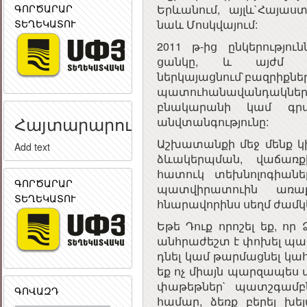
ԳՈՐԾԱՐԱՐ
Երևանում, այլև`Հայաս
ՏԵՂԵԿԱՏՈՒ
նաև Մոսկվայում:
2011 թ-ից ընկերությո
ցանկը, և այժմ ա
ներկայացնում`բազրի
պատուհանավանդակնե
բնակարանի կամ գրաս
Հայտարարություն
անվտանգությունը:
Աշխատանքի մեջ մենք կ
Add text
ձևակերպման, վաճա
հատուկ տեխնոլոգիանե
ԳՈՐԾԱՐԱՐ
պատվիրատուին առաք
ՏԵՂԵԿԱՏՈՒ
հնարավորինս սեղմ ժամկե
Եթե Դուք որոշել եք, ո
անհրաժեշտ է փոխել պ
դնել կամ թարմացնել կահո
եք ոչ միայն պարզապես
փաթեթներ` պատշգամբ
ԳՈՎԱԶԴ
համար, ձեռք բերել խել