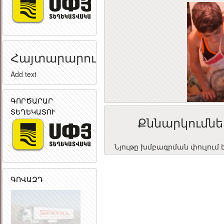
Հայտարարություն
Add text
ԳՈՐԾԱՐԱՐ
ՏԵՂԵԿԱՏՈՒ
Քննարկումնե
Նյութը խմբագրման փուլում 
ԳՈՎԱԶԴ