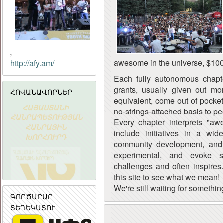
,
awesome in the universe, $1000
http://afy.am/
Each fully autonomous chapt
grants, usually given out mo
ՀՈՎԱՆԱՎՈՐՆԵՐ
equivalent, come out of pocket
ՀԱՅԱՍՏԱՆԻ
Հայաստանի
«ԱՐՄԻՆԿՈ
no-strings-attached basis to 
ՀԱՆՐԱՊԵՏՈՒԹՅԱՆ
Ակադեմիական
ՀԱՅԿԱԿԱ
Every chapter interprets "aw
ՀԱՆՐԱՅԻՆ
գիտահետազոտական
ՏԵՂԵԿԱՏՎԱ
include initiatives in a wid
ԽՈՐՀՈՒՐԴ
կոմպյուտերային
ԸՆԿԵՐՈՒԹՅ
community development, and
ցանց
experimental, and evoke 
challenges and often inspire
this site to see what we mean!
We're still waiting for something
ԳՈՐԾԱՐԱՐ
ՏԵՂԵԿԱՏՈՒ