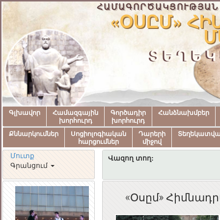
ՀԱՄԱԳՈՐԾԱԿՑՈՒԹՅԱՆ
«ՕՍԸՄ» ՀԻՄ
Ա
ՏԵՂԵԿ
Գլխավոր
Համազգային
Գործադիր
Հանձնախմբեր
խորհուրդ
խորհուրդ
Քննարկումներ
Սոցիոլոգիական
Դարերի
Տեղեկատվ
հարցումներ
միջով
Մուտք
Վազող տող:
Գրանցում
«Օսըմ» Հիմնադր