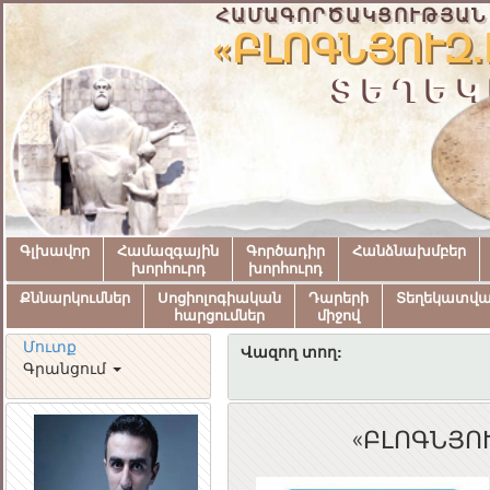
ՀԱՄԱԳՈՐԾԱԿՑՈՒԹՅԱՆ
«ԲԼՈԳՆՅՈՒԶ.
ՏԵՂԵԿ
Գլխավոր
Համազգային
Գործադիր
Հանձնախմբեր
խորհուրդ
խորհուրդ
Քննարկումներ
Սոցիոլոգիական
Դարերի
Տեղեկատվ
հարցումներ
միջով
Մուտք
Վազող տող:
Գրանցում
«ԲԼՈԳՆՅՈՒԶ