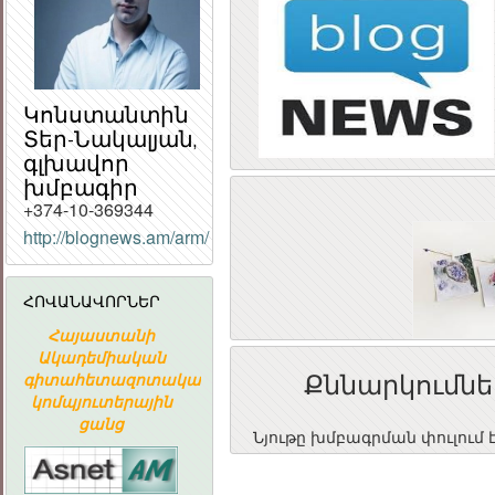
Կոնստանտին
Տեր-Նակալյան,
գլխավոր
խմբագիր
+374-10-369344
ՀԱՅԱՍՏԱՆԻ
http://blognews.am/arm/
ՀԱՆՐԱՊԵՏՈՒԹՅԱ
ՀԱՆՐԱՅԻՆ
ԽՈՐՀՈՒՐԴ
ՀՈՎԱՆԱՎՈՐՆԵՐ
Հայաստանի
«ԱՐՄԻՆԿՈ»
ՀԱՅԱՍՏԱ
Ն
Ակադեմիական
ՀԱՅԿԱԿԱՆ
ՀԱՆՐԱՊԵՏՈՒ
Քննարկումնե
գիտահետազոտական
ՏԵՂԵԿԱՏՎԱԿԱՆ
ՀԱՆՐԱՅԻ
կոմպյուտերային
ԸՆԿԵՐՈՒԹՅՈՒՆ
ԽՈՐՀՈՒՐ
ցանց
Նյութը խմբագրման փուլում 