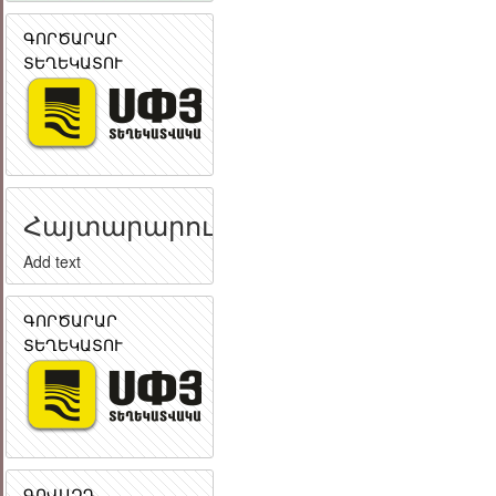
ԳՈՐԾԱՐԱՐ
ՏԵՂԵԿԱՏՈՒ
Հայտարարություն
Add text
ԳՈՐԾԱՐԱՐ
ՏԵՂԵԿԱՏՈՒ
ԳՈՎԱԶԴ