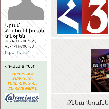
Արամ
Հովհաննիսյան,
տնօրեն
+374-11-700702 ,
+374-11-700703
ՀԱՅԱՍՏԱՆԻ
http://h3tv.am/
ՀԱՆՐԱՊԵՏՈՒԹՅԱ
ՀԱՆՐԱՅԻՆ
ԽՈՐՀՈՒՐԴ
ՀՈՎԱՆԱՎՈՐՆԵՐ
«ԱՐՄԻՆԿՈ»
Հայաստանի
ՀԱՅԱՍՏԱ
Ն
ՀԱՅԿԱԿԱՆ
Ակադեմիական
ՀԱՆՐԱՊԵՏՈՒ
ՏԵՂԵԿԱՏՎԱԿԱՆ
գիտահետազոտական
ՀԱՆՐԱՅԻ
ԸՆԿԵՐՈՒԹՅՈՒՆ
կոմպյուտերային
ԽՈՐՀՈՒՐ
ցանց
Քննարկումնե