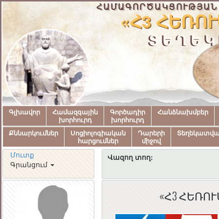
ՀԱՄԱԳՈՐԾԱԿՑՈՒԹՅԱՆ
«Հ3 ՀԵՌՈ
ՏԵՂԵԿ
Գլխավոր
Համազգային
Գործադիր
Հանձնախմբեր
խորհուրդ
խորհուրդ
Քննարկումներ
Սոցիոլոգիական
Դարերի
Տեղեկատվ
հարցումներ
միջով
Մուտք
Վազող տող:
Գրանցում
«Հ3 ՀԵՌՈ