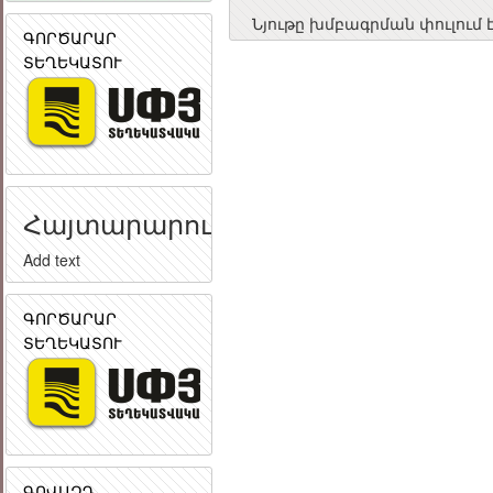
Նյութը խմբագրման փուլում 
ԳՈՐԾԱՐԱՐ
ՏԵՂԵԿԱՏՈՒ
Հայտարարություն
Add text
ԳՈՐԾԱՐԱՐ
ՏԵՂԵԿԱՏՈՒ
ԳՈՎԱԶԴ