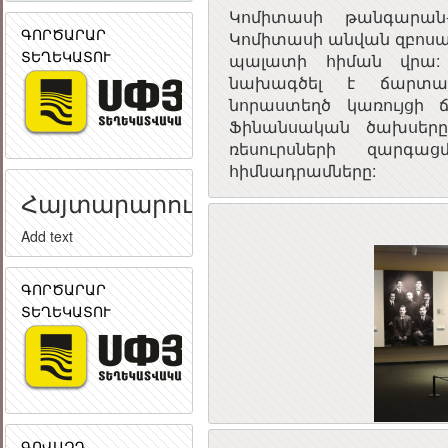
Կոմիտասի թանգարան
ԳՈՐԾԱՐԱՐ
Կոմիտասի անվան զբոսայգ
ՏԵՂԵԿԱՏՈՒ
պալատի հիման վրա: 
նախագծել է ճարտար
նորաստեղծ կառույցի 
Ֆինանսական ծախսերը 
ռեսուրսների զարգա
հիմնադրամները:
Հայտարարություն
Add text
ԳՈՐԾԱՐԱՐ
ՏԵՂԵԿԱՏՈՒ
ԳՈՎԱԶԴ