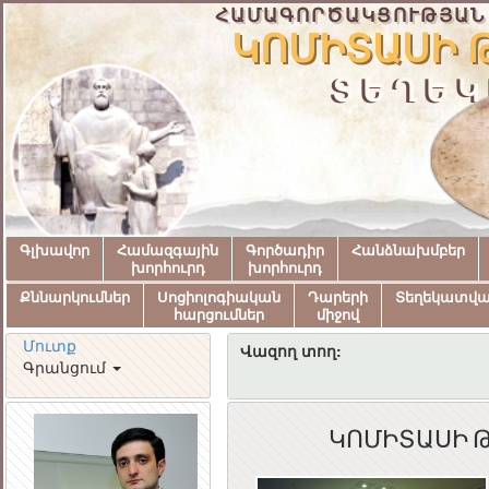
ՀԱՄԱԳՈՐԾԱԿՑՈՒԹՅԱՆ
ԿՈՄԻՏԱՍԻ 
ՏԵՂԵԿ
Գլխավոր
Համազգային
Գործադիր
Հանձնախմբեր
խորհուրդ
խորհուրդ
Քննարկումներ
Սոցիոլոգիական
Դարերի
Տեղեկատվ
հարցումներ
միջով
Մուտք
Վազող տող:
Գրանցում
ԿՈՄԻՏԱՍԻ 