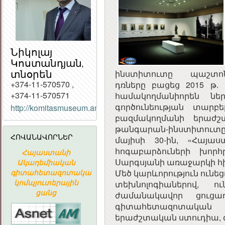
Նիկոլայ
Կոստանդյան,
տնօրեն
ինստիտուտը պաշտ
+374-11-570570 ,
դռները բացեց 2015 թ.
+374-11-570571
համակողմանիորեն նե
ՀԱՅԱՍՏԱՆԻ
գործունեության տարբե
http://komitasmuseum.am/
ՀԱՆՐԱՊԵՏՈՒԹՅԱ
բազմակողմանի երաժշ
ՀԱՆՐԱՅԻՆ
թանգարան-ինստիտուտը կա
ԽՈՐՀՈՒՐԴ
ՀՈՎԱՆԱՎՈՐՆԵՐ
մայիսի 30-ին, «Հայ
հոգաբարձուների խոր
Հայաստանի
ՀԱՅԱՍՏԱՆԻ
«ԱՐՄԻՆԿՈ
Սարգսյանի առաջարկի հ
Ակադեմիական
ՀԱՆՐԱՊԵՏՈՒԹՅԱՆ
ՀԱՅԿԱԿԱ
Մեծ կարևորություն ունե
գիտահետազոտական
ՀԱՆՐԱՅԻՆ
ՏԵՂԵԿԱՏՎԱ
կոմպյուտերային
ԽՈՐՀՈՒՐԴ
ԸՆԿԵՐՈՒԹՅ
տեխնոլոգիաներով, 
ցանց
ժամանակավոր ցուցադ
գիտահետազոտական 
երաժշտական ստուդիա,