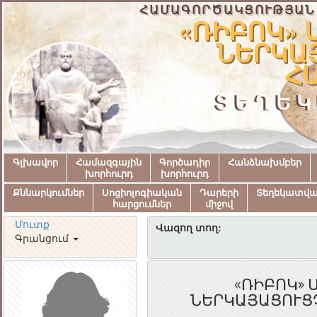
ՀԱՄԱԳՈՐԾԱԿՑՈՒԹՅԱՆ
«ՌԻԲՈԿ» 
ՆԵՐԿԱ
Հ
ՏԵՂԵԿ
Գլխավոր
Համազգային
Գործադիր
Հանձնախմբեր
խորհուրդ
խորհուրդ
Քննարկումներ
Սոցիոլոգիական
Դարերի
Տեղեկատվ
հարցումներ
միջով
Մուտք
Վազող տող:
Գրանցում
«ՌԻԲՈԿ» 
ՆԵՐԿԱՅԱՑՈՒՑ