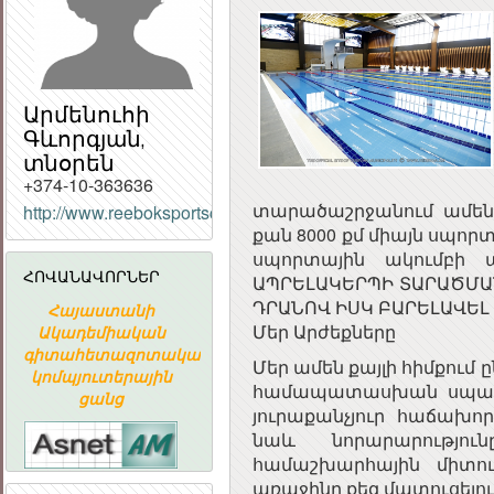
Արմենուհի
Գևորգյան,
տնօրեն
+374-10-363636
տարածաշրջանում ամենա
http://www.reeboksportsclub.com/#comfort
ՀԱՅԱՍՏԱՆԻ
քան 8000 քմ միայն սպո
ՀԱՆՐԱՊԵՏՈՒԹՅԱ
սպորտային ակումբի ա
ՀԱՆՐԱՅԻՆ
ՀՈՎԱՆԱՎՈՐՆԵՐ
ԽՈՐՀՈՒՐԴ
ԱՊՐԵԼԱԿԵՐՊԻ ՏԱՐԱԾՄԱ
ԴՐԱՆՈՎ ԻՍԿ ԲԱՐԵԼԱՎԵԼ
Հայաստանի
«ԱՐՄԻՆԿՈ»
ՀԱՅԱՍՏԱ
Մեր Արժեքները
Ն
Ակադեմիական
ՀԱՅԿԱԿԱՆ
ՀԱՆՐԱՊԵՏՈՒ
գիտահետազոտական
ՏԵՂԵԿԱՏՎԱԿԱՆ
ՀԱՆՐԱՅԻ
Մեր ամեն քայլի հիմքում
կոմպյուտերային
ԸՆԿԵՐՈՒԹՅՈՒՆ
ԽՈՐՀՈՒՐ
համապատասխան սպասա
ցանց
յուրաքանչյուր հաճախո
նաև նորարարությո
համաշխարհային միտում
առաջինը քեզ մատուցելո