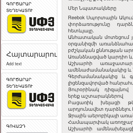
ԳՈՐԾԱՐԱՐ
Մեր Նպատակները
ՏԵՂԵԿԱՏՈՒ
Reebok Սպորտային Ակու
փորձառությունը դարձ
հետևյալը․
Անհատական մոտեցում յո
օրգանիզմի առանձնահատ
բժշկական քննության արդ
Հայտարարություն
Առանձնացված կարդիո և
Աշխարհի առաջատար ը
Add text
ամենաժամանակակից և 
Գերժամանակակից և գ
ԳՈՐԾԱՐԱՐ
լիցենզավորված հանրահայտ
ՏԵՂԵԿԱՏՈՒ
Յուրօրինակ դիզայնով
երեք աշտարակներով
Բացառիկ խելացի թևն
արդյունավետ դարձնելու
Ջրային աերոբիկայի առա
Համապարփակ առողջա
ԳՈՎԱԶԴ
Աշխարհի ամենախելացի ս