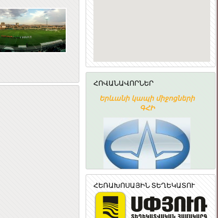
ՀՈՎԱՆԱՎՈՐՆԵՐ
ՀԱՅԱՍՏԱՆԻ
Երևանի կապի միջոցների
ՀԱՆՐԱՊԵՏՈՒԹՅԱՆ
ԳՀԻ
ՆՐԱՅԻՆ ԽՈՐՀՈՒՐԴ
Հայաստանի
Ակադեմիական
գիտահետազոտական
կոմպյուտերային ցանց
ՀԵՌԱԽՈՍԱՅԻՆ ՏԵՂԵԿԱՏՈՒ