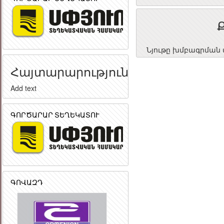
Նյութը խմբագրման փ
Հայտարարություն
Add text
ԳՈՐԾԱՐԱՐ ՏԵՂԵԿԱՏՈՒ
ԳՈՎԱԶԴ