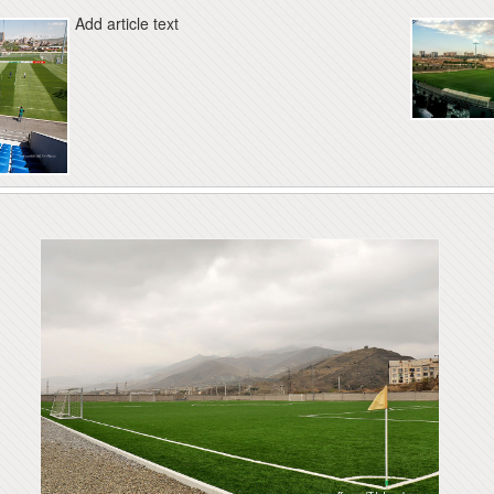
Add article text
ԱՅԱՍՏԱՆԻ
Երևանի կապի միջոցների
ԱՊԵՏՈՒԹՅԱՆ
ԳՀԻ
ՅԻՆ ԽՈՐՀՈՒՐԴ
ՀԱ
«ԱՐՄԻՆԿՈ» ՀԱՅԿԱԿԱՆ
ՀԱՅԱՍՏԱՆԻ
ՏԵՂԵԿԱՏՎԱԿԱՆ
ՀԱՆՐԱՊԵՏՈՒԹՅԱՆ
ԸՆԿԵՐՈՒԹՅՈՒՆ
ՀԱՆՐԱՅԻՆ ԽՈՐՀՈՒՐԴ