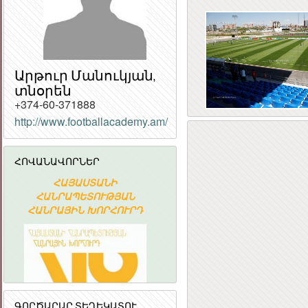
Արթուր Մանուկյան,
տնօրեն
+374-60-371888
http://www.footballacademy.am/
Հ
ՀԱՆՐ
ՀՈՎԱՆԱՎՈՐՆԵՐ
ՀԱՆՐԱ
ՀԱՅԱՍՏԱՆԻ
Հայաստանի
ՀԱՆՐԱՊԵՏՈՒԹՅԱՆ
Ակադեմիական
ՀԱՆՐԱՅԻՆ ԽՈՐՀՈՒՐԴ
գիտահետազոտական
կոմպյուտերային ցանց
ԳՈՐԾԱՐԱՐ ՏԵՂԵԿԱՏՈՒ