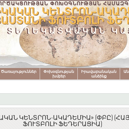
ՈՐԾԱԿՑՈՒԹՅԱՆ ՓՈԽՕԳՆՈՒԹՅԱՆ ՀԱՄԱԶԳ
ԿԱԿԱՆ ԿԵՆՏՐՈՆ-ԱԿԱԴԵ
ՅԱՍՏԱՆԻ ՖՈՒՏԲՈԼԻ ՖԵ
ՏԵՂԵԿԱՏՎԱԿԱՆ ԿԱ
Ծառայություններ
Փոխօգնության
Իրավաբանական
Ա
խմբեր
անձինք
ԱԿԱՆ ԿԵՆՏՐՈՆ-ԱԿԱԴԵՄԻԱ» (ՓԲԸ) (ՀԱ
ՖՈՒՏԲՈԼԻ ՖԵԴԵՐԱՑԻԱ)