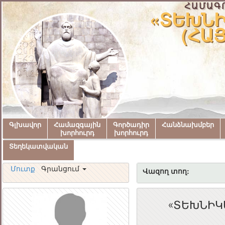
ՀԱՄԱԳ
«ՏԵԽՆԻ
(ՀԱ
Գլխավոր
Համազգային
Գործադիր
Հանձնախմբեր
խորհուրդ
խորհուրդ
Տեղեկատվական
Մուտք
Գրանցում
Վազող տող:
«ՏԵԽՆԻԿ