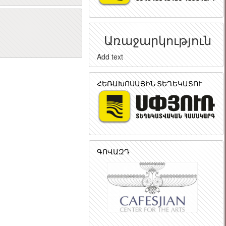
ր
Առաջարկություն
Add text
ՀԵՌԱԽՈՍԱՅԻՆ ՏԵՂԵԿԱՏՈՒ
ԳՈՎԱԶԴ