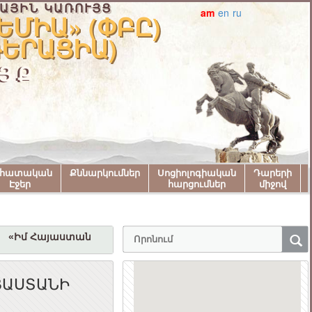
ԱՅԻՆ ԿԱՌՈՒՅՑ
am
en
ru
ՄԻԱ» (ՓԲԸ)
ԴԵՐԱՑԻԱ)
ՅՔ
նհատական
Քննարկումներ
Սոցիոլոգիական
Դարերի
Էջեր
հարցումներ
միջով
«Իմ Հայաստան» համահայկական փառատոնին մասնակցող
ՅԱՍՏԱՆԻ