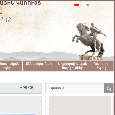
ԱՅԻՆ ԿԱՌՈՒՅՑ
am
en
ru
ՅՔ
նհատական
Քննարկումներ
Սոցիոլոգիական
Դարերի
Էջեր
հարցումներ
միջով
«Իմ Հայաստան» համահայկական փառատոնին մա