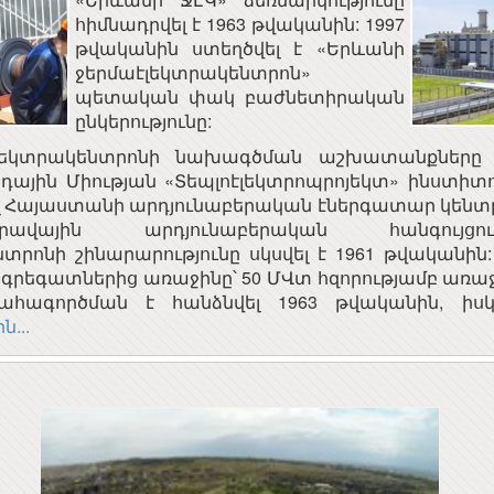
հիմնադրվել է 1963 թվականին: 1997
թվականին ստեղծվել է «Երևանի
ջերմաէլեկտրակենտրոն»
պետական փակ բաժնետիրական
ընկերությունը:
լեկտրակենտրոնի նախագծման աշխատանքները ս
ային Միության «Տեպլոէլեկտրոպրոյեկտ» ինստիտու
ցել Հայաստանի արդյունաբերական էներգատար կենտր
ԱՅԱՍՏԱՆԻ
Երևանի կապի միջոցների
ավային արդյունաբերական հանգույցո
ԱՊԵՏՈՒԹՅԱՆ
ԳՀԻ
տրոնի շինարարությունը սկսվել է 1961 թվականին
ՅԻՆ ԽՈՐՀՈՒՐԴ
ՀԱ
ագրեգատներից առաջինը՝ 50 ՄՎտ հզորությամբ առա
ՀԱՅԱՍՏԱՆԻ
«ԱՐՄԻՆԿՈ» ՀԱՅԿԱԿԱՆ
ահագործման է հանձնվել 1963 թվականին, իսկ 
ՀԱՆՐԱՊԵՏՈՒԹՅԱՆ
ՏԵՂԵԿԱՏՎԱԿԱՆ
ն...
ՀԱՆՐԱՅԻՆ ԽՈՐՀՈՒՐԴ
ԸՆԿԵՐՈՒԹՅՈՒՆ