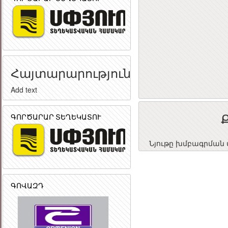
Հայտարարություն
Add text
ԳՈՐԾԱՐԱՐ ՏԵՂԵԿԱՏՈՒ
Նյութը խմբագրման փ
ԳՈՎԱԶԴ