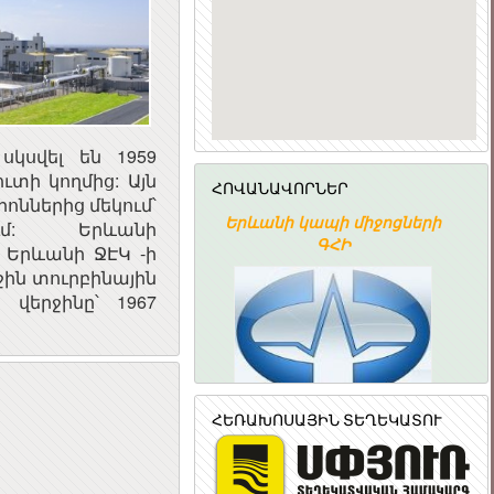
կսվել են 1959
տի կողմից: Այն
ՀՈՎԱՆԱՎՈՐՆԵՐ
ոններից մեկում՝
ՀԱՅԱՍՏԱՆԻ
Երևանի կապի միջոցների
ւմ: Երևանի
ՀԱՆՐԱՊԵՏՈՒԹՅԱՆ
ԳՀԻ
: Երևանի ՋԷԿ -ի
ՆՐԱՅԻՆ ԽՈՐՀՈՒՐԴ
ջին տուրբինային
վերջինը՝ 1967
ՀԵՌԱԽՈՍԱՅԻՆ ՏԵՂԵԿԱՏՈՒ