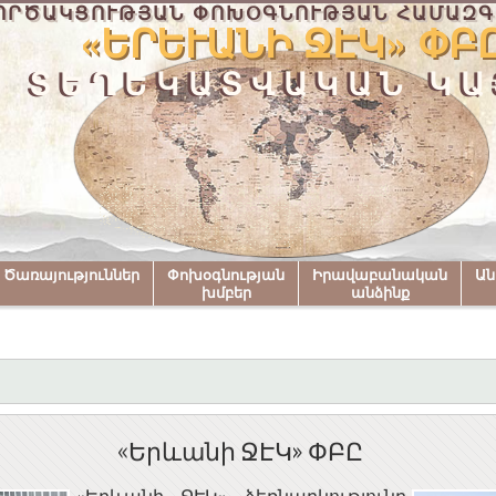
ՈՐԾԱԿՑՈՒԹՅԱՆ ՓՈԽՕԳՆՈՒԹՅԱՆ ՀԱՄԱԶԳ
«ԵՐԵՒԱՆԻ ՋԷԿ» ՓԲԸ
ՏԵՂԵԿԱՏՎԱԿԱՆ ԿԱ
Ծառայություններ
Փոխօգնության
Իրավաբանական
Ա
խմբեր
անձինք
«Երևանի ՋԷԿ» ՓԲԸ
«Երևանի ՋԷԿ» ձեռնարկությունը