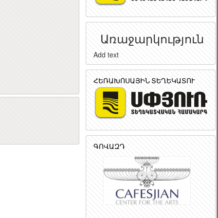
Առաջարկություն
Add text
ՀԵՌԱԽՈՍԱՅԻՆ ՏԵՂԵԿԱՏՈՒ
ր
ԳՈՎԱԶԴ