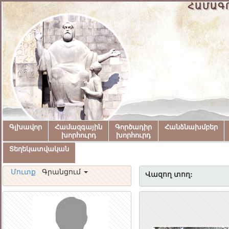
ՀԱՄԱԳ
Գլխավոր
Համազգային
Գործադիր
Հանձնախմբեր
խորհուրդ
խորհուրդ
Տեղեկատվական
Մուտք
Գրանցում
Վազող տող: