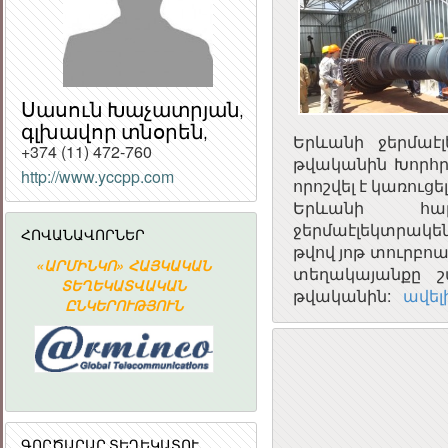
Սասուն Խաչատրյան,
գլխավոր տնօրեն,
Երևանի ջերմաէ
+374 (11) 472-760
թվականին Խորհրդ
http://www.yccpp.com
որոշվել է կառու
Հ
Երևանի հար
ՀԱՆՐ
ջերմաէլեկտրակեն
ՀՈՎԱՆԱՎՈՐՆԵՐ
ՀԱՆՐԱ
թվով յոթ տուրբո
«ԱՐՄԻՆԿՈ» ՀԱՅԿԱԿԱՆ
Հայաստանի
տեղակայանքը շ
ՏԵՂԵԿԱՏՎԱԿԱՆ
Ակադեմիական
թվականին:
ավելի
ԸՆԿԵՐՈՒԹՅՈՒՆ
գիտահետազոտական
կոմպյուտերային ցանց
ԳՈՐԾԱՐԱՐ ՏԵՂԵԿԱՏՈՒ