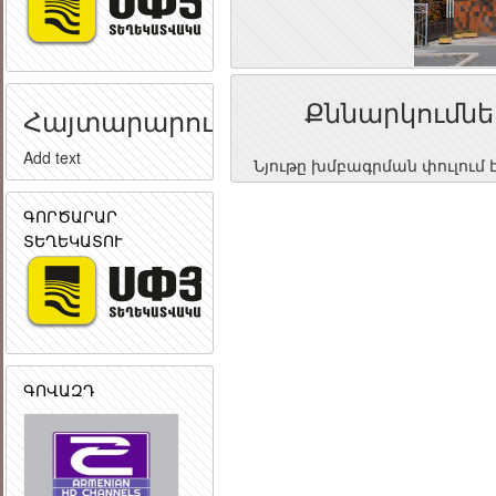
Քննարկումնե
Հայտարարություն
Add text
Նյութը խմբագրման փուլում 
ԳՈՐԾԱՐԱՐ
ՏԵՂԵԿԱՏՈՒ
ԳՈՎԱԶԴ