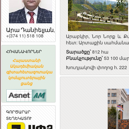
Արա Դանիելյան,
+(374 11) 518 108
Արաբկիր, Նոր Նորք և Ք
հետ: Արտաքին սահմանագ
ՀՈՎԱՆԱՎՈՐՆԵՐ
Տարածքը
՝
812 հա
ՀԱՅԱՍՏԱՆԻ
Բնակչությունը
՝
53 100 մա
Հայաստանի
«ԱՐՄԻՆԿՈ»
ՀԱՅԱՍՏԱ
ՀԱՆՐԱՊԵՏՈՒԹՅԱ
Ն
Ակադեմիական
ՀԱՅԿԱԿԱՆ
ՀԱՆՐԱՊԵՏՈՒ
Խուդյակովի փողոց հ. 222
ՀԱՆՐԱՅԻՆ
գիտահետազոտական
ՏԵՂԵԿԱՏՎԱԿԱՆ
ՀԱՆՐԱՅԻ
ԽՈՐՀՈՒՐԴ
կոմպյուտերային
ԸՆԿԵՐՈՒԹՅՈՒՆ
ԽՈՐՀՈՒՐ
ցանց
ԳՈՐԾԱՐԱՐ
ՏԵՂԵԿԱՏՈՒ