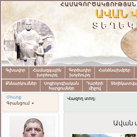
ՀԱՄԱԳՈՐԾԱԿՑՈՒԹՅԱՆ
ԱՎԱՆ 
ՏԵՂԵԿ
Գլխավոր
Համազգային
Գործադիր
Հանձնախմբեր
խորհուրդ
խորհուրդ
Քննարկումներ
Սոցիոլոգիական
Դարերի
Տեղեկատվ
հարցումներ
միջով
Մուտք
Վազող տող:
Գրանցում
Ավան 