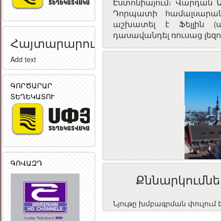
Էստոնիայում։ Վարդան Ա
Դորպատի համալսարան
աշխատել է Ֆելլին (ա
դասավանդել ռուսաց լեզո
Հայտարարություն
Add text
ԳՈՐԾԱՐԱՐ
ՏԵՂԵԿԱՏՈՒ
ԳՈՎԱԶԴ
Քննարկումնե
Նյութը խմբագրման փուլում 