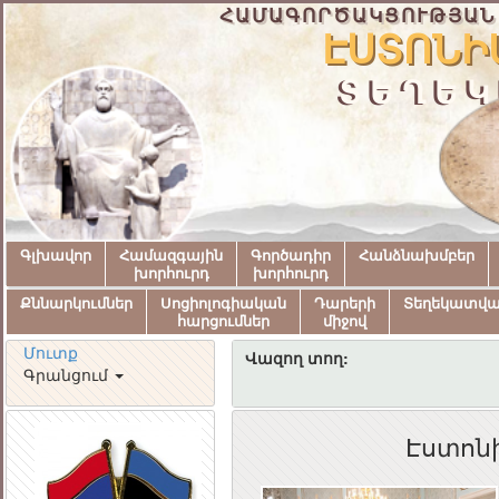
ՀԱՄԱԳՈՐԾԱԿՑՈՒԹՅԱՆ
ԷՍՏՈՆԻ
ՏԵՂԵԿ
Գլխավոր
Համազգային
Գործադիր
Հանձնախմբեր
խորհուրդ
խորհուրդ
Քննարկումներ
Սոցիոլոգիական
Դարերի
Տեղեկատվ
հարցումներ
միջով
Մուտք
Վազող տող:
Գրանցում
Էստոնի