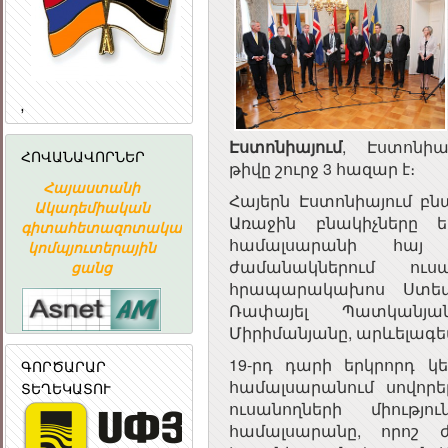
,
Էստոնիայում
, Էստոնիա
ՀՈՎԱՆԱՎՈՐՆԵՐ
թիվը շուրջ 3 հազար է։
Հայաստանի
«ԱՐՄԻՆԿՈ»
ՀԱՅԱՍՏԱ
ՀԱՅԱՍՏԱՆԻ
Հայերն Էստոնիայում բն
Ն
Ակադեմիական
ՀԱՅԿԱԿԱՆ
ՀԱՆՐԱՊԵՏՈՒ
ՀԱՆՐԱՊԵՏՈՒԹՅԱ
Առաջին բնակիչները 
գիտահետազոտական
ՏԵՂԵԿԱՏՎԱԿԱՆ
ՀԱՆՐԱՅԻ
ՀԱՆՐԱՅԻՆ
համալսարանի հայ 
կոմպյուտերային
ԸՆԿԵՐՈՒԹՅՈՒՆ
ԽՈՐՀՈՒՐ
ԽՈՐՀՈՒՐԴ
ժամանակներում ու
ցանց
հրապարակախոս Ստեփ
Ռափայել Պատկանյա
Միրիմանյանը, արևելագե
19-րդ դարի երկրորդ կ
ԳՈՐԾԱՐԱՐ
համալսարանում սովորել
ՏԵՂԵԿԱՏՈՒ
ուսանողների միությ
համալսարանը, որոշ