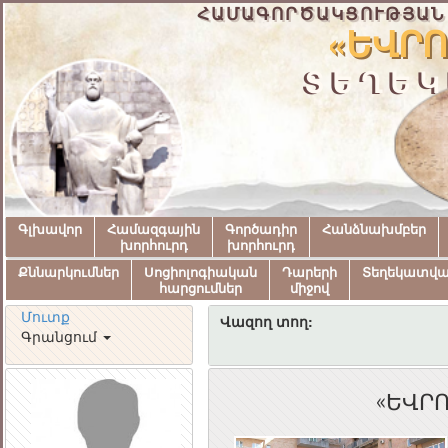
ՀԱՄԱԳՈՐԾԱԿՑՈՒԹՅԱՆ
«ԵՎՐՈ
ՏԵՂԵԿ
Գլխավոր
Համազգային
Գործադիր
Հանձնախմբեր
խորհուրդ
խորհուրդ
Քննարկումներ
Սոցիոլոգիական
Դարերի
Տեղեկատվ
հարցումներ
միջով
Մուտք
Վազող տող:
Գրանցում
«ԵՎՐՈ