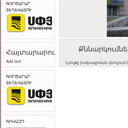
ԳՈՐԾԱՐԱՐ
ՏԵՂԵԿԱՏՈՒ
Քննարկումնե
Հայտարարություն
Add text
Նյութը խմբագրման փուլում 
ԳՈՐԾԱՐԱՐ
ՏԵՂԵԿԱՏՈՒ
ԳՈՎԱԶԴ