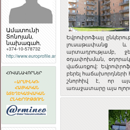
Ամատունի
Տոնոյան,
Եվրոփրոֆայլ ընկերու
նախագահ,
լուսաթափանց և
+374-10-578732
արտադրությամբ, ջ
http://www.europrofile.am
ՀԱՅԱՍՏԱՆԻ
օդափոխման, օդորա
ՀԱՆՐԱՊԵՏՈՒԹՅԱ
վաճառքով: Եվրոփրոֆա
ՀԱՆՐԱՅԻՆ
բերել հաճախորդների 
ՀՈՎԱՆԱՎՈՐՆԵՐ
ԽՈՐՀՈՒՐԴ
շնորհիվ է, որ այ
«ԱՐՄԻՆԿՈ»
ՀԱՅԱՍՏԱՆԻ
Հայաստա
առաջատարը այս ոլոր
ՀԱՅԿԱԿԱՆ
ՀԱՆՐԱՊԵՏՈՒԹՅԱՆ
Ակադեմիա
կան
ՏԵՂԵԿԱՏՎԱԿԱՆ
ՀԱՆՐԱՅԻՆ
գիտահետազ
ԸՆԿԵՐՈՒԹՅՈՒՆ
ԽՈՐՀՈՒՐԴ
կոմպյուտեր
ցանց