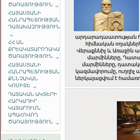
ԾԱՌԱՅՈՒԹՅՈՒՆ
ՀԱՆՐԱՅԻՆ
ԽՈՐՀՈՒՐԴ
ՀԱՅԱՍՏԱՆԻ
ՀԱՆՐԱՊԵՏՈՒԹՅԱՆ
ԴԱՏԱԽԱԶՈՒԹՅՈՒՆ
արդարադաատության 
ՀՀ ԱՆ
հիմնական օղակներ
ՔՐԵԱԿԱՏԱՐՈՂԱԿԱՆ
Վերաքննիչ և Առաջին
ԾԱՌԱՅՈՒԹՅՈՒՆ
մարմինները, Դատ
մարմինները, դատա
ՀԱՅԱՍՏԱՆԻ
կազմավորումը, ուղղիչ
ՀԱՆՐԱՊԵՏՈՒԹՅԱՆ
ներկայացվում է համառ
ՔՆՆՉԱԿԱՆ
ԿՈՄԻՏԵ
ԴԱՏԱԿԱՆ ԱԿՏԵՐԻ
ՀԱՐԿԱԴԻՐ
ԿԱՏԱՐՈՒՄՆ
ԱՊԱՀՈՎՈՂ
ԾԱՌԱՅՈՒԹՅՈՒՆ