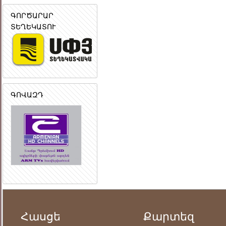
ԳՈՐԾԱՐԱՐ
ՏԵՂԵԿԱՏՈՒ
ԳՈՎԱԶԴ
Հասցե
Քարտեզ