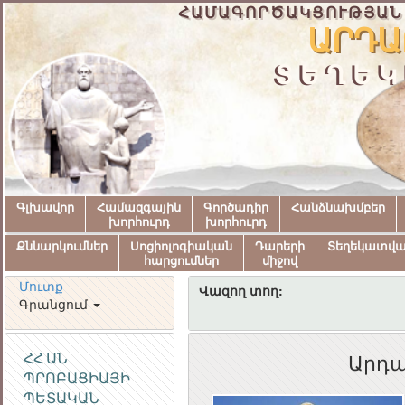
ՀԱՄԱԳՈՐԾԱԿՑՈՒԹՅԱՆ
ԱՐԴԱ
ՏԵՂԵԿ
Գլխավոր
Համազգային
Գործադիր
Հանձնախմբեր
խորհուրդ
խորհուրդ
Քննարկումներ
Սոցիոլոգիական
Դարերի
Տեղեկատվ
հարցումներ
միջով
Մուտք
Վազող տող:
Գրանցում
ՀՀ ԱՆ
Արդա
ՊՐՈԲԱՑԻԱՅԻ
ՀԱՅԱՍՏԱՆԻ
ՊԵՏԱԿԱՆ
ՀԱՆՐԱՊԵՏՈՒԹՅԱ