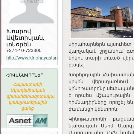
Խոսրով
Ավետիսյան,
տնօրեն
սիրահարներն այսուհետ 
+374-10-723300
վարչական շրջանում գտ
http://www.kinohayastan.am/
երկու տարի տևած վերա
բացել:
ՀՈՎԱՆԱՎՈՐՆԵՐ
Խորհրդային Հաիաստանո
կրկին վերադառնում 
Հայաստանի
ՀԱՅԱՍՏԱՆԻ
«ԱՐՄԻՆԿՈ
կինոթատրոնը սեփականաշ
Ակադեմիական
ՀԱՆՐԱՊԵՏՈՒԹՅԱՆ
ՀԱՅԿԱԿԱ
է որպես մշակութային 
գիտահետազոտական
ՀԱՆՐԱՅԻՆ
ՏԵՂԵԿԱՏՎԱ
կոմպյուտերային
ԽՈՐՀՈՒՐԴ
ԸՆԿԵՐՈՒԹՅ
հիմնադիրները որոշել 
ցանց
ժամանցի կենտրոն:
Կինոթատրոնի բացմա
նախագահ Սերժ Սարգս
Մարգարյանը, ԲՀԿ նախկ