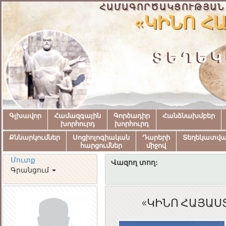
ՀԱՄԱԳՈՐԾԱԿՑՈՒԹՅԱՆ
«ԿԻՆՈ Հ
ՏԵՂԵԿ
Գլխավոր
Համազգային
Գործադիր
Հանձնախմբեր
խորհուրդ
խորհուրդ
Քննարկումներ
Սոցիոլոգիական
Դարերի
Տեղեկատվ
հարցումներ
միջով
Մուտք
Վազող տող:
Գրանցում
«ԿԻՆՈ ՀԱՅԱՍ