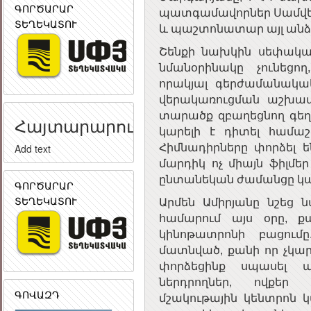
ԳՈՐԾԱՐԱՐ
պատգամավորներ Սամվել
ՏԵՂԵԿԱՏՈՒ
և պաշտոնատար այլ անձ
Շենքի նախկին սեփական
նմանօրինակը չունեցող
որակյալ գերժամանակա
վերակառուցման աշխատ
տարածք զբաղեցնող գե
Հայտարարություն
կարելի է դիտել համաշ
Հիմնադիրները փորձել ե
Add text
մարդիկ ոչ միայն ֆիլմե
ընտանեկան ժամանցը կա
ԳՈՐԾԱՐԱՐ
ՏԵՂԵԿԱՏՈՒ
Արմեն Ամիրյանը նշեց ն
համարում այս օրը, ք
կինոթատրոնի բացում
մատնված, քանի որ չկար 
փորձեցինք սպասել 
ներդրողներ, ովքեր
ԳՈՎԱԶԴ
մշակութային կենտրոն կ