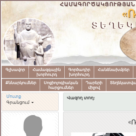
ՀԱՄԱԳՈՐԾԱԿՑՈՒԹՅԱՆ
«Ռ
ՏԵՂԵԿ
Գլխավոր
Համազգային
Գործադիր
Հանձնախմբեր
խորհուրդ
խորհուրդ
Քննարկումներ
Սոցիոլոգիական
Դարերի
Տեղեկատվ
հարցումներ
միջով
Մուտք
Վազող տող:
Գրանցում
«