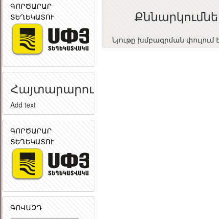
ԳՈՐԾԱՐԱՐ
Քննարկումնե
ՏԵՂԵԿԱՏՈՒ
Նյութը խմբագրման փուլում 
Հայտարարություն
Add text
ԳՈՐԾԱՐԱՐ
ՏԵՂԵԿԱՏՈՒ
ԳՈՎԱԶԴ