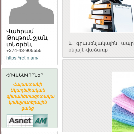
Վահրամ
Թութունջյան,
տնօրեն,
և գրասենյակային ապ
օնլայն-վաճառք
+374-43-905555
https://retin.am/
ՀԱՅԱՍՏԱՆԻ
ՀԱՆՐԱՊԵՏՈՒԹՅԱ
ՀԱՆՐԱՅԻՆ
ՀՈՎԱՆԱՎՈՐՆԵՐ
ԽՈՐՀՈՒՐԴ
Հայաստանի
«ԱՐՄԻՆԿՈ»
ՀԱՅԱՍՏԱ
Ն
Ակադեմիական
ՀԱՅԿԱԿԱՆ
ՀԱՆՐԱՊԵՏՈՒ
գիտահետազոտական
ՏԵՂԵԿԱՏՎԱԿԱՆ
ՀԱՆՐԱՅԻ
կոմպյուտերային
ԸՆԿԵՐՈՒԹՅՈՒՆ
ԽՈՐՀՈՒՐ
ցանց