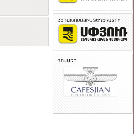
ՀԵՌԱԽՈՍԱՅԻՆ ՏԵՂԵԿԱՏՈՒ
ր
ԳՈՎԱԶԴ