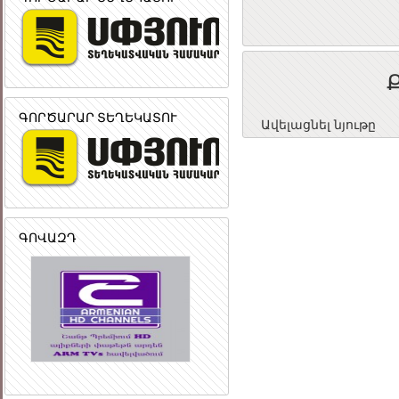
ԳՈՐԾԱՐԱՐ ՏԵՂԵԿԱՏՈՒ
Ավելացնել նյութը
ԳՈՎԱԶԴ