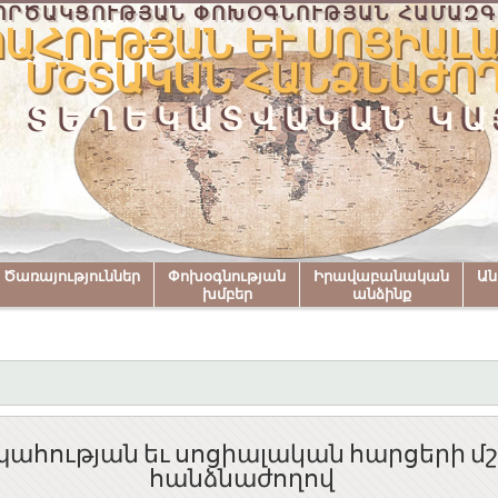
ՈՐԾԱԿՑՈՒԹՅԱՆ ՓՈԽՕԳՆՈՒԹՅԱՆ ՀԱՄԱԶԳ
ԱՀՈՒԹՅԱՆ ԵՒ ՍՈՑԻԱԼԱ
ՄՇՏԱԿԱՆ ՀԱՆՁՆԱԺՈ
ՏԵՂԵԿԱՏՎԱԿԱՆ ԿԱ
Ծառայություններ
Փոխօգնության
Իրավաբանական
Ա
խմբեր
անձինք
ահության եւ սոցիալական հարցերի 
հանձնաժողով