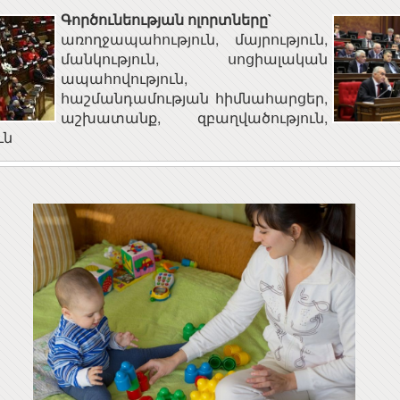
Գործունեության ոլորտները`
առողջապահություն, մայրություն,
մանկություն, սոցիալական
ապահովություն,
հաշմանդամության հիմնահարցեր,
աշխատանք, զբաղվածություն,
ւն
ԱՅԱՍՏԱՆԻ
Երևանի կապի միջոցների
ԱՊԵՏՈՒԹՅԱՆ
ԳՀԻ
ՅԻՆ ԽՈՐՀՈՒՐԴ
ՀԱ
«ԱՐՄԻՆԿՈ» ՀԱՅԿԱԿԱՆ
ՀԱՅԱՍՏԱՆԻ
ՏԵՂԵԿԱՏՎԱԿԱՆ
ՀԱՆՐԱՊԵՏՈՒԹՅԱՆ
ԸՆԿԵՐՈՒԹՅՈՒՆ
ՀԱՆՐԱՅԻՆ ԽՈՐՀՈՒՐԴ