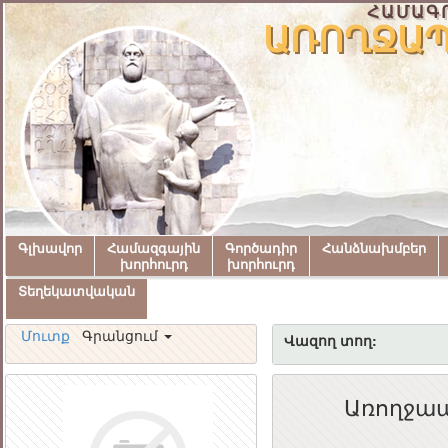
ՀԱՄԱԳ
ԱՌՈՂՋԱՊ
Գլխավոր
Համազգային
Գործադիր
Հանձնախմբեր
խորհուրդ
խորհուրդ
Տեղեկատվական
Մուտք
Գրանցում
Վազող տող:
Առողջապ