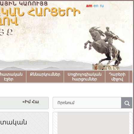
ԱՅԻՆ ԿԱՌՈՒՅՑ
am
en
ru
ԿԱՆ ՀԱՐՑԵՐԻ
ՂՈՎ
ՅՔ
նհատական
Քննարկումներ
Սոցիոլոգիական
Դարերի
Էջեր
հարցումներ
միջով
«Իմ Հայաստան» համահայկական փառատոնին մա
մշտական