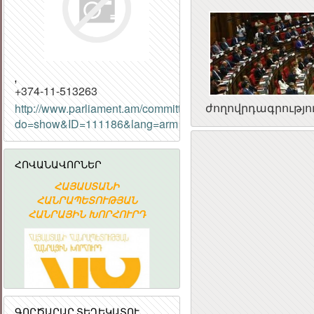
,
+374-11-513263
ժողովրդագրությո
http://www.parliament.am/committees.php?
do=show&ID=111186&lang=arm
Հ
ՀԱՆՐ
ՀՈՎԱՆԱՎՈՐՆԵՐ
ՀԱՆՐԱ
ՀԱՅԱՍՏԱՆԻ
Հայաստանի
ՀԱՆՐԱՊԵՏՈՒԹՅԱՆ
Ակադեմիական
ՀԱՆՐԱՅԻՆ ԽՈՐՀՈՒՐԴ
գիտահետազոտական
կոմպյուտերային ցանց
ԳՈՐԾԱՐԱՐ ՏԵՂԵԿԱՏՈՒ