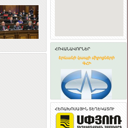
ՀՈՎԱՆԱՎՈՐՆԵՐ
ՀԱՅԱՍՏԱՆԻ
Երևանի կապի միջոցների
ՀԱՆՐԱՊԵՏՈՒԹՅԱՆ
ԳՀԻ
ՆՐԱՅԻՆ ԽՈՐՀՈՒՐԴ
ՀԵՌԱԽՈՍԱՅԻՆ ՏԵՂԵԿԱՏՈՒ