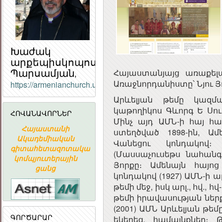
Խաժակ
արքեպիսկոպոս
Պարսամյան,
Հայաստանյայց առաքելա
Առաջնորդանիստը՝ Նյու Յ
https://armenianchurch.us/
ՀԱՅԱՍՏԱՆԻ
Արևելյան թեմը կազմա
ՀԱՆՐԱՊԵՏՈՒԹՅԱ
կաթողիկոս Գևորգ Ե Սո
ՀՈՎԱՆԱՎՈՐՆԵՐ
ՀԱՆՐԱՅԻՆ
Մինչ այդ ԱՄՆ-ի հայ հա
ԽՈՐՀՈՒՐԴ
Հայաստանի
«ԱՐՄԻՆԿՈ»
ՀԱՅԱՍՏԱ
ստեղծված 1898-ին, Ա
Ն
Ակադեմիական
ՀԱՅԿԱԿԱՆ
ՀԱՆՐԱՊԵՏՈՒ
Վանեցու կոնդակով
գիտահետազոտական
ՏԵՂԵԿԱՏՎԱԿԱՆ
ՀԱՆՐԱՅԻ
(Մասսաչուսեթս նահանգ),
կոմպյուտերային
ԸՆԿԵՐՈՒԹՅՈՒՆ
ԽՈՐՀՈՒՐ
Յորքը։ Ամենայն հայո
ցանց
կոնդակով (1927) ԱՄՆ-ի ա
թեմի մեջ, իսկ արլ., հվ., 
թեմի իրավասության ներքո
(2001) ԱՄՆ Արևելյան թեմ
ԳՈՐԾԱՐԱՐ
եկեղեց. համայնքներ։