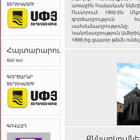
ՏԵՂԵԿԱՏՈՒ
առաջին հայկական եկեղեցին
Ուստրում։ 1902-ին 
գործադրություն 
սահմանադրություն
Կանոնադրություն Ամերիկա
1898-ից ցայսօր թեմն ունե
Հայտարարություն
Add text
ԳՈՐԾԱՐԱՐ
ՏԵՂԵԿԱՏՈՒ
ԳՈՎԱԶԴ
Քննարկումնե