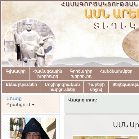
ՀԱՄԱԳՈՐԾԱԿՑՈՒԹՅԱՆ
ԱՄՆ ԱՐԵ
ՏԵՂԵԿ
Գլխավոր
Համազգային
Գործադիր
Հանձնախմբեր
խորհուրդ
խորհուրդ
Քննարկումներ
Սոցիոլոգիական
Դարերի
Տեղեկատվ
հարցումներ
միջով
Մուտք
Վազող տող:
Գրանցում
ԱՄՆ Ար