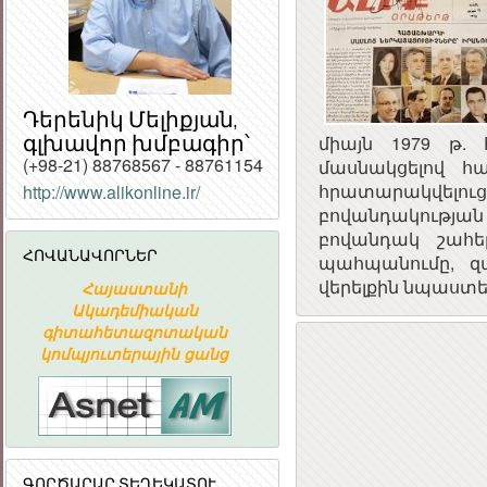
Դերենիկ Մելիքյան,
գլխավոր խմբագիր՝
միայն 1979 թ.
(+98-21) 88768567 - 88761154
մասնակցելով հ
հրատարակվելուց
http://www.alikonline.ir/
բովանդակությա
Հ
բովանդակ շահե
ՀԱՆՐ
ՀՈՎԱՆԱՎՈՐՆԵՐ
պահպանումը, զ
ՀԱՆՐԱ
վերելքին նպաստե
Հայաստանի
«ԱՐՄԻՆԿՈ» ՀԱՅԿԱԿԱՆ
Ակադեմիական
ՏԵՂԵԿԱՏՎԱԿԱՆ
գիտահետազոտական
ԸՆԿԵՐՈՒԹՅՈՒՆ
կոմպյուտերային ցանց
ԳՈՐԾԱՐԱՐ ՏԵՂԵԿԱՏՈՒ