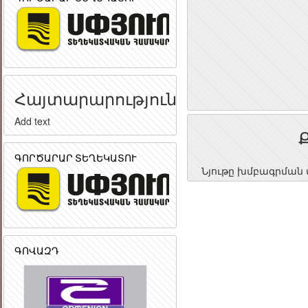
Հայտարարություն
Add text
ԳՈՐԾԱՐԱՐ ՏԵՂԵԿԱՏՈՒ
Նյութը խմբագրման փ
ԳՈՎԱԶԴ