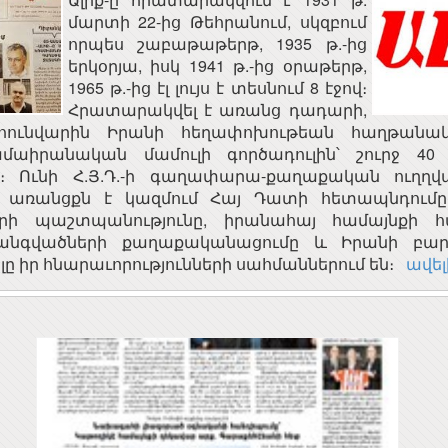
մարտի 22-ից Թեհրանում, սկզբում
որպես շաբաթաթերթ, 1935 թ.-ից
երկօրյա, իսկ 1941 թ.-ից օրաթերթ,
1965 թ.-ից էլ լույս է տեսնում 8 էջով։
Հրատարակվել է առանց դադարի,
 հունվարին Իրանի հեղափոխութեան հաղթանա
ամաիրանական մամուլի գործադուլին՝ շուրջ 40
։ Ունի Հ.Յ.Դ.-ի գաղափարա-քաղաքական ուղղվա
ն առանցքն է կազմում Հայ Դատի հետապնդումը։
ԱՅԱՍՏԱՆԻ
Երևանի կապի միջոցների
րի պաշտպանությունը, իրանահայ համայնքի հ
ԱՊԵՏՈՒԹՅԱՆ
ԳՀԻ
անգվածների քաղաքականացումը և Իրանի բար
ՅԻՆ ԽՈՐՀՈՒՐԴ
ՀԱ
լը իր հնարաւորությունների սահմաններում են։
ավելի
ՀԱՅԱՍՏԱՆԻ
Հայաստանի
ՀԱՆՐԱՊԵՏՈՒԹՅԱՆ
Ակադեմիական
ՀԱՆՐԱՅԻՆ ԽՈՐՀՈՒՐԴ
գիտահետազոտական
կոմպյուտերային ցանց