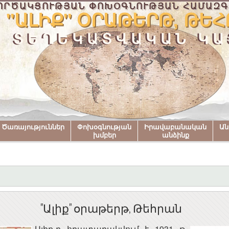
ՈՐԾԱԿՑՈՒԹՅԱՆ ՓՈԽՕԳՆՈՒԹՅԱՆ ՀԱՄԱԶԳ
"ԱԼԻՔ" ՕՐԱԹԵՐԹ, ԹԵՀ
ՏԵՂԵԿԱՏՎԱԿԱՆ ԿԱ
Ծառայություններ
Փոխօգնության
Իրավաբանական
Ա
խմբեր
անձինք
"Ալիք" օրաթերթ, Թեհրան
Ալիք-ը հրատարակվում է 1931 թ.