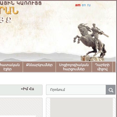
ԱՅԻՆ ԿԱՌՈՒՅՑ
am
en
ru
ՐԱՆ
ՅՔ
նհատական
Քննարկումներ
Սոցիոլոգիական
Դարերի
Էջեր
հարցումներ
միջով
«Իմ Հայաստան» համահայկական փառատոնին մա