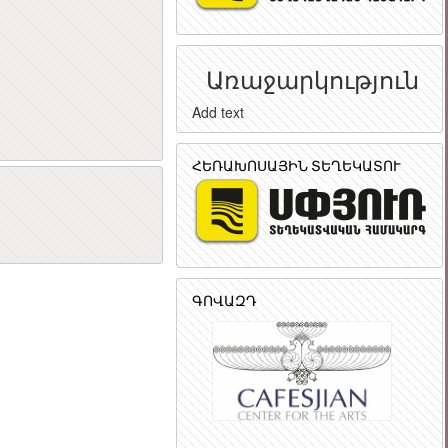
Առաջարկություն
Add text
ՀԵՌԱԽՈՍԱՅԻՆ ՏԵՂԵԿԱՏՈՒ
ր
ԳՈՎԱԶԴ