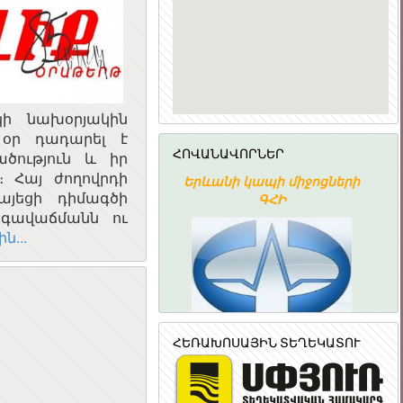
կի նախօրյակին
 օր դադարել է
ՀՈՎԱՆԱՎՈՐՆԵՐ
ծություն և իր
 Հայ ժողովրդի
ՀԱՅԱՍՏԱՆԻ
Երևանի կապի միջոցների
այեցի դիմագծի
ՀԱՆՐԱՊԵՏՈՒԹՅԱՆ
ԳՀԻ
գավաճմանն ու
ՆՐԱՅԻՆ ԽՈՐՀՈՒՐԴ
ն...
ՀԵՌԱԽՈՍԱՅԻՆ ՏԵՂԵԿԱՏՈՒ