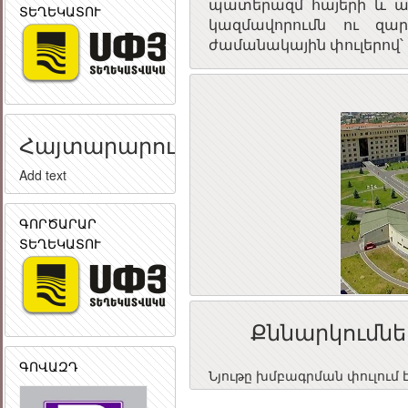
պատերազմ հայերի և ադ
ՏԵՂԵԿԱՏՈՒ
կազմավորումն ու զար
ժամանակային փուլերով
Հայտարարություն
Add text
ԳՈՐԾԱՐԱՐ
ՏԵՂԵԿԱՏՈՒ
Քննարկումնե
ԳՈՎԱԶԴ
Նյութը խմբագրման փուլում 