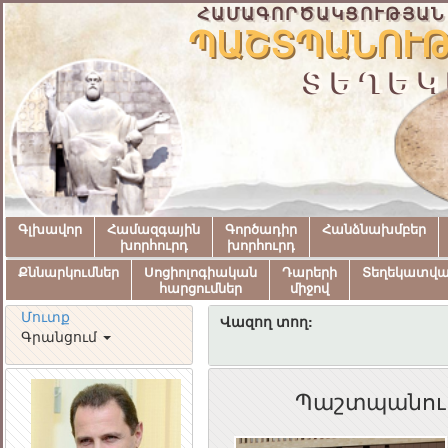
ՀԱՄԱԳՈՐԾԱԿՑՈՒԹՅԱՆ
ՊԱՇՏՊԱՆՈՒԹ
ՏԵՂԵԿ
Գլխավոր
Համազգային
Գործադիր
Հանձնախմբեր
խորհուրդ
խորհուրդ
Քննարկումներ
Սոցիոլոգիական
Դարերի
Տեղեկատվ
հարցումներ
միջով
Մուտք
Վազող տող:
Գրանցում
Պաշտպանութ