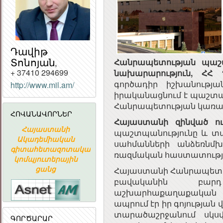
Դավիթ
Տոնոյան,
Հանրապետության պաշ
+ 37410 294699
նախարարություն, ՀՀ 
գործադիր իշխանությ
http://www.mil.am/
իրականացնում է պաշտ
ՀԱՅԱՍՏԱՆԻ
Հանրապետության կառավ
ՀԱՆՐԱՊԵՏՈՒԹՅԱ
ՀՈՎԱՆԱՎՈՐՆԵՐ
ՀԱՆՐԱՅԻՆ
Հայաստանի զինված ու
ԽՈՐՀՈՒՐԴ
Հայաստանի
ՀԱՅԱՍՏԱՆԻ
«ԱՐՄԻՆԿՈ
պաշտպանությունը և տա
Ակադեմիական
ՀԱՆՐԱՊԵՏՈՒԹՅԱՆ
ՀԱՅԿԱԿԱ
սահմանների անձեռնմ
գիտահետազոտական
ՀԱՆՐԱՅԻՆ
ՏԵՂԵԿԱՏՎԱ
ռազմական հաստատությո
կոմպյուտերային
ԽՈՐՀՈՒՐԴ
ԸՆԿԵՐՈՒԹՅ
ցանց
Հայաստանի Հանրապետու
բավականին բարդ
աշխարհաքաղաքական դ
ապրում էր իր գոյության 
տարածաշրջանում սկսվ
ԳՈՐԾԱՐԱՐ