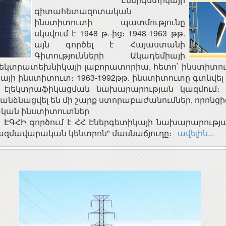
գիտահետազոտական
ինստիտուտի պատմությունը
սկսվում է 1948 թ.-ից։ 1948-1963 թթ.
այն գործել է Հայաստանի
Գիտությունների Ակադեմիայի
լեկտրատեխնիկայի լաբորատորիա, հետո՝ ինստիտուտ,
այի ինստիտուտ։ 1963-1992թթ. ինստիտուտը գտնվե
և էլեկտրաֆիկացման նախարարության կազմում։ 
նձնացվել են մի շարք ստորաբաժանումներ, որոնցից
ԱՅԱՍՏԱՆԻ
Երևանի կապի միջոցների
ան ինստիտուտներ
ԱՊԵՏՈՒԹՅԱՆ
ԳՀԻ
 ԷԳՀԻ գործում է ՀՀ Էներգետիկայի նախարարությա
ՅԻՆ ԽՈՐՀՈՒՐԴ
ՀԱ
ռազմավարական կենտրոն" մասնաճյուղը։
ավելին...
ՀԱՅԱՍՏԱՆԻ
Հայաստանի
ՀԱՆՐԱՊԵՏՈՒԹՅԱՆ
Ակադեմիական
ՀԱՆՐԱՅԻՆ ԽՈՐՀՈՒՐԴ
գիտահետազոտական
կոմպյուտերային ցանց