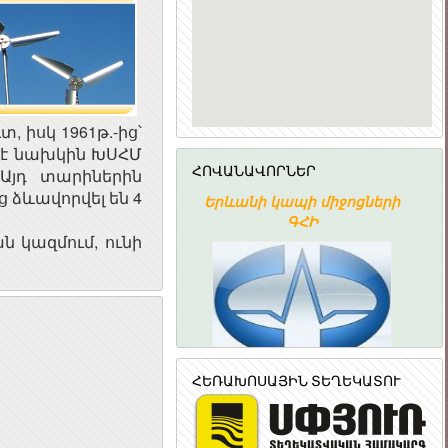
 իսկ 1961թ.-ից՝
լ է նախկին ԽՍՀՄ
ՀՈՎԱՆԱՎՈՐՆԵՐ
Այդ տարիներին
 ձևավորվել են 4
ՀԱՅԱՍՏԱՆԻ
Երևանի կապի միջոցների
ՀԱՆՐԱՊԵՏՈՒԹՅԱՆ
ԳՀԻ
ն կազմում, ունի
ՆՐԱՅԻՆ ԽՈՐՀՈՒՐԴ
ՀԵՌԱԽՈՍԱՅԻՆ ՏԵՂԵԿԱՏՈՒ