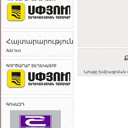
Հայտարարություն
Add text
ԳՈՐԾԱՐԱՐ ՏԵՂԵԿԱՏՈՒ
Նյութը խմբագրման փ
ԳՈՎԱԶԴ