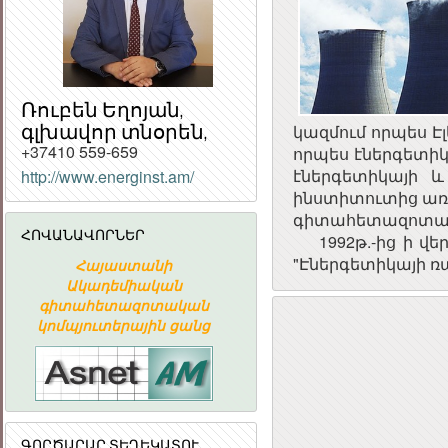
Ռուբեն Եղոյան,
գլխավոր տնօրեն,
կազմում որպես Է
+37410 559-659
որպես էներգետիկ
էներգետիկայի 
http://www.energinst.am/
ինստիտուտից առա
Հ
գիտահետազոտակ
ՀԱՆՐ
ՀՈՎԱՆԱՎՈՐՆԵՐ
1992թ.-ից ի վեր
ՀԱՆՐԱ
"Էներգետիկայի 
Հայաստանի
«ԱՐՄԻՆԿՈ» ՀԱՅԿԱԿԱՆ
Ակադեմիական
ՏԵՂԵԿԱՏՎԱԿԱՆ
գիտահետազոտական
ԸՆԿԵՐՈՒԹՅՈՒՆ
կոմպյուտերային ցանց
ԳՈՐԾԱՐԱՐ ՏԵՂԵԿԱՏՈՒ