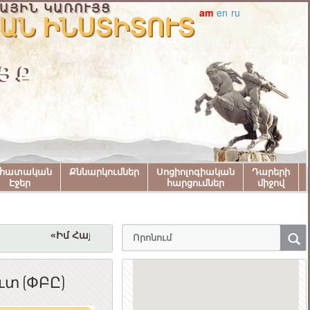
ԱՅԻՆ ԿԱՌՈՒՅՑ
am
en
ru
ԱՆ ԻՆՍՏԻՏՈՒՏ
ՅՔ
նհատական
Քննարկումներ
Սոցիոլոգիական
Դարերի
Էջեր
հարցումներ
միջով
«Իմ Հայաստան» համահայկական փառատոնին մաս
տ (ՓԲԸ)