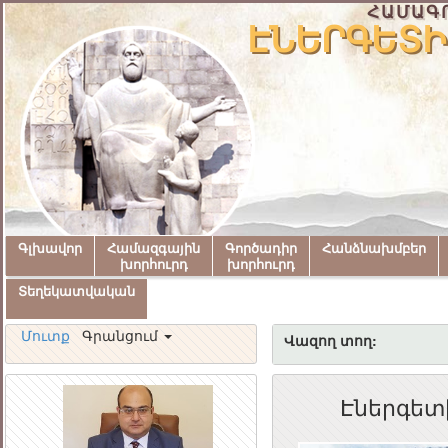
ՀԱՄԱԳ
ԷՆԵՐԳԵՏԻ
Գլխավոր
Համազգային
Գործադիր
Հանձնախմբեր
խորհուրդ
խորհուրդ
Տեղեկատվական
Մուտք
Գրանցում
Վազող տող:
Էներգետ