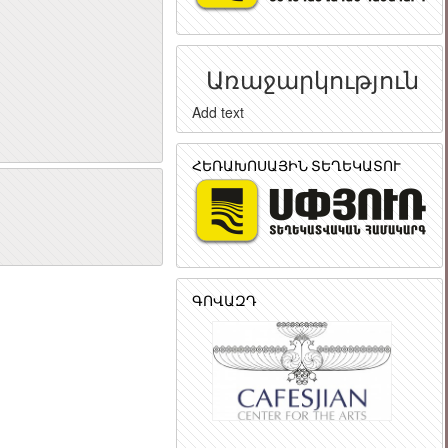
Առաջարկություն
Add text
ՀԵՌԱԽՈՍԱՅԻՆ ՏԵՂԵԿԱՏՈՒ
ր
ԳՈՎԱԶԴ