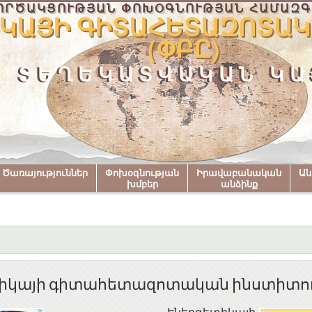
ՈՐԾԱԿՑՈՒԹՅԱՆ ՓՈԽՕԳՆՈՒԹՅԱՆ ՀԱՄԱԶԳ
ԿԱՅԻ ԳԻՏԱՀԵՏԱԶՈՏԱԿ
(ՓԲԸ)
ՏԵՂԵԿԱՏՎԱԿԱՆ ԿԱ
Ծառայություններ
Փոխօգնության
Իրավաբանական
Ա
խմբեր
անձինք
իկայի գիտահետազոտական ինստիտու
Էներգետիկայի