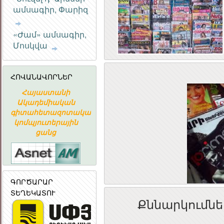
ՀԱՆՐԱՅԻՆ
ամսագիր, Փարիզ
ԽՈՐՀՈՒՐԴ
«Ժամ» ամսագիր,
Մոսկվա
ՀՈՎԱՆԱՎՈՐՆԵՐ
Հայաստանի
ՀԱՅԱՍՏԱՆԻ
«ԱՐՄԻՆԿՈ
Ակադեմիական
ՀԱՆՐԱՊԵՏՈՒԹՅԱՆ
ՀԱՅԿԱԿԱ
գիտահետազոտական
ՀԱՆՐԱՅԻՆ
ՏԵՂԵԿԱՏՎԱ
կոմպյուտերային
ԽՈՐՀՈՒՐԴ
ԸՆԿԵՐՈՒԹՅ
ցանց
ԳՈՐԾԱՐԱՐ
ՏԵՂԵԿԱՏՈՒ
Քննարկումնե