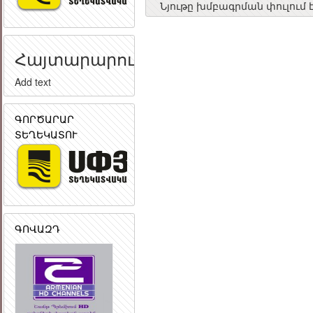
Նյութը խմբագրման փուլում 
Հայտարարություն
Add text
ԳՈՐԾԱՐԱՐ
ՏԵՂԵԿԱՏՈՒ
ԳՈՎԱԶԴ