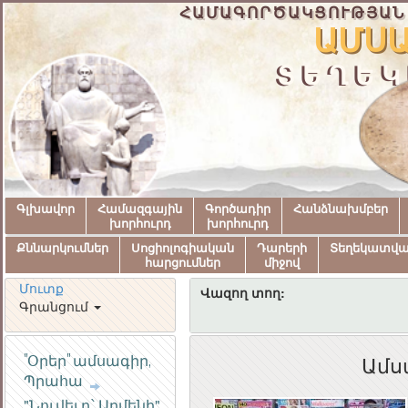
ՀԱՄԱԳՈՐԾԱԿՑՈՒԹՅԱՆ
ԱՄՍԱ
ՏԵՂԵԿ
Գլխավոր
Համազգային
Գործադիր
Հանձնախմբեր
խորհուրդ
խորհուրդ
Քննարկումներ
Սոցիոլոգիական
Դարերի
Տեղեկատվ
հարցումներ
միջով
Մուտք
Վազող տող:
Գրանցում
"Օրեր" ամսագիր,
Ամս
Պրահա
ՀԱՅԱՍՏԱՆԻ
ՀԱՆՐԱՊԵՏՈՒԹՅԱ
"Նուվել դ՝ Արմենի"