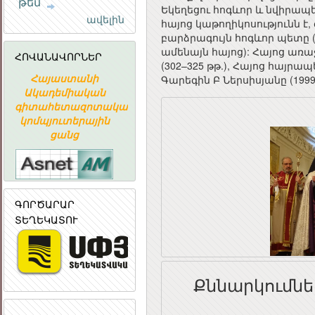
թեմ
Եկեղեցու հոգևոր և նվիրապ
ավելին
հայոց կաթողիկոսությունն է
բարձրագույն հոգևոր պետը
ամենայն հայոց): Հայոց առա
ՀՈՎԱՆԱՎՈՐՆԵՐ
(302–325 թթ.), Հայոց հայր
Հայաստանի
«ԱՐՄԻՆԿՈ»
ՀԱՅԱՍՏԱ
Գարեգին Բ Ներսիսյանը (1999 
Ն
Ակադեմիական
ՀԱՅԿԱԿԱՆ
ՀԱՆՐԱՊԵՏՈՒ
գիտահետազոտական
ՏԵՂԵԿԱՏՎԱԿԱՆ
ՀԱՆՐԱՅԻ
կոմպյուտերային
ԸՆԿԵՐՈՒԹՅՈՒՆ
ԽՈՐՀՈՒՐ
ցանց
ԳՈՐԾԱՐԱՐ
ՏԵՂԵԿԱՏՈՒ
Քննարկումնե