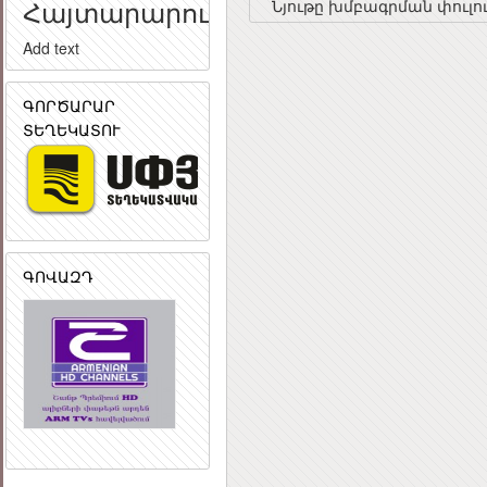
Հայտարարություն
Նյութը խմբագրման փուլու
Add text
ԳՈՐԾԱՐԱՐ
ՏԵՂԵԿԱՏՈՒ
ԳՈՎԱԶԴ