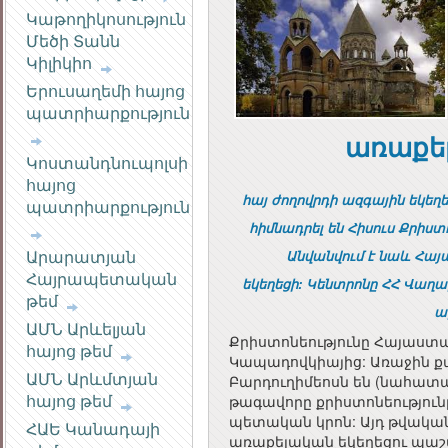
Կաթողիկոսություն
Մեծի Տանն
Կիլիկիո
Երուսաղեմի հայոց
պատրիարքություն
առաքել
Կոստանդնուպոլսի
հայոց
հայ ժողովրդի
ազգային եկեղե
պատրիարքություն
հիմնադրել են Հիսուս Քրիս
Արարատյան
Անվանվում է նաև
Հայա
Հայրապետական
եկեղեցի:
Կենտրոնը ՀՀ Վաղա
թեմ
ա
ԱՄՆ Արևելյան
Քրիստոնեությունը Հայաստան մ
հայոց թեմ
Կապադովկիայից: Առաջին քա
ԱՄՆ Արևմտյան
Բարդուղիմեոսն են (նահատակ
հայոց թեմ
թագավորը քրիստոնեությու
պետական կրոն: Այդ թվակա
ՀԱԵ Կանադայի
առաքելական եկեղեցու պա