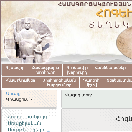
ՀԱՄԱԳՈՐԾԱԿՑՈՒԹՅԱՆ
ՀՈԳԵՒ
ՏԵՂԵԿ
Գլխավոր
Համազգային
Գործադիր
Հանձնախմբեր
խորհուրդ
խորհուրդ
Քննարկումներ
Սոցիոլոգիական
Դարերի
Տեղեկատվ
հարցումներ
միջով
Մուտք
Վազող տող:
Գրանցում
Հայաստանյայց
Հոգև
Առաքելական
Սուրբ Եկեղեցի