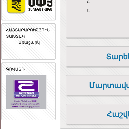
2.
3.
ՀԱՅՏԱՐԱՐՈՒԹՅՈՒՆ
ՏԱԽՏԱԿ
Առաջարկ
Տարե
ԳՈՎԱԶԴ
Մարտավա
Հաշվ