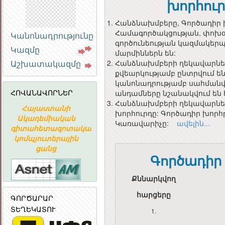
խորհու
Հանձնախմբերը, Գործադիր 
Համագործակցության, փոխօ
Կանոնադրությունը
գործունեության կազմակեր
Կազմը
մարմիններն են:
Աշխատակազմը
Հանձնախմբերի ղեկավարնե
քվեարկությամբ ընտրվում ե
կանոնադրությամբ սահմանվ
ՀՈՎԱՆԱՎՈՐՆԵՐ
անդամները նշանակվում են
Հանձնախմբերի ղեկավարների
Հայաստանի
«ԱՐՄԻՆԿՈ»
ՀԱՅԱՍՏԱ
խորհուրդը: Գործադիր խորհ
Ն
Ակադեմիական
ՀԱՅԿԱԿԱՆ
ՀԱՆՐԱՊԵՏՈՒ
Կառավարիչը:
ավելին...
գիտահետազոտական
ՏԵՂԵԿԱՏՎԱԿԱՆ
ՀԱՆՐԱՅԻ
կոմպյուտերային
ԸՆԿԵՐՈՒԹՅՈՒՆ
ԽՈՐՀՈՒՐ
ցանց
Գործադիր
ՀԱՅԱՍՏԱՆԻ
ՀԱՆՐԱՊԵՏՈՒԹՅԱ
Քննարկվող
ՀԱՆՐԱՅԻՆ
հարցերը
ԽՈՐՀՈՒՐԴ
ԳՈՐԾԱՐԱՐ
ՏԵՂԵԿԱՏՈՒ
1.