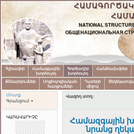
ՀԱՄԱԳՈՐԾԱԿ
ՀԱՄԱ
NATIONAL STRUCTURE
ОБЩЕНАЦИОНАЛЬНАЯ СТР
Գլխավոր
Համազգային
Գործադիր
Հանձնախմբեր
խորհուրդ
խորհուրդ
Քննարկումներ
Սոցիոլոգիական
Դարերի
Տեղեկատվ
հարցումներ
միջով
Մուտք
Վազող տող:
Գրանցում
ԿԱՌԱՎԱՐԻՉԸ
Համազգային խ
նրանց ղեկ