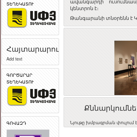
ավանգարդի ուսումնա
ՏԵՂԵԿԱՏՈՒ
կենտրոն է։
Թանգարանի տնօրենն է Կ
Հայտարարություն
Add text
ԳՈՐԾԱՐԱՐ
ՏԵՂԵԿԱՏՈՒ
Քննարկումնե
Նյութը խմբագրման փուլում 
ԳՈՎԱԶԴ