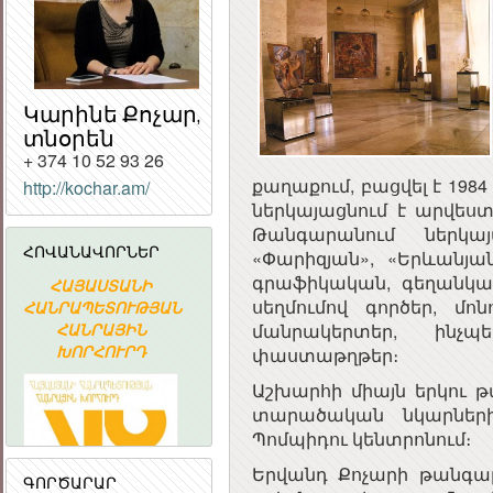
Կարինե Քոչար,
տնօրեն
+ 374 10 52 93 26
քաղաքում, բացվել է 198
http://kochar.am/
ներկայացնում է արվես
ՀԱՅԱՍՏԱՆԻ
Թանգարանում ներկայ
ՀԱՆՐԱՊԵՏՈՒԹՅԱ
ՀՈՎԱՆԱՎՈՐՆԵՐ
«Փարիզյան», «Երևանյան
ՀԱՆՐԱՅԻՆ
ԽՈՐՀՈՒՐԴ
գրաֆիկական, գեղանկա
ՀԱՅԱՍՏԱՆԻ
Հայաստանի
«ԱՐՄԻՆԿՈ
սեղմումով գործեր, մո
ՀԱՆՐԱՊԵՏՈՒԹՅԱՆ
Ակադեմիական
ՀԱՅԿԱԿԱ
ՀԱՆՐԱՅԻՆ
գիտահետազոտական
ՏԵՂԵԿԱՏՎԱ
մանրակերտեր, ինչ
ԽՈՐՀՈՒՐԴ
կոմպյուտերային
ԸՆԿԵՐՈՒԹՅ
փաստաթղթեր։
ցանց
Աշխարհի միայն երկու թ
տարածական նկարների
Պոմպիդու կենտրոնում։
Երվանդ Քոչարի թանգ
ԳՈՐԾԱՐԱՐ