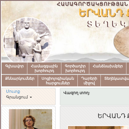
ՀԱՄԱԳՈՐԾԱԿՑՈՒԹՅԱՆ
ԵՐՎԱՆԴ 
ՏԵՂԵԿ
Գլխավոր
Համազգային
Գործադիր
Հանձնախմբեր
խորհուրդ
խորհուրդ
Քննարկումներ
Սոցիոլոգիական
Դարերի
Տեղեկատվ
հարցումներ
միջով
Մուտք
Վազող տող:
Գրանցում
ԵՐՎԱՆԴ 