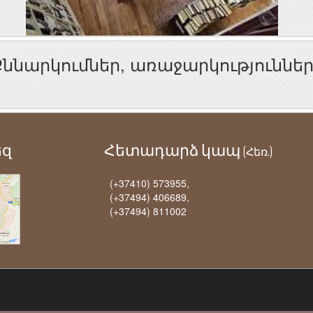
Քննարկումներ, առաջարկություննե
եզ
Հետադարձ կապ
(Հեռ.)
(+37410) 573955,
(+37494) 406689,
(+37494) 811002