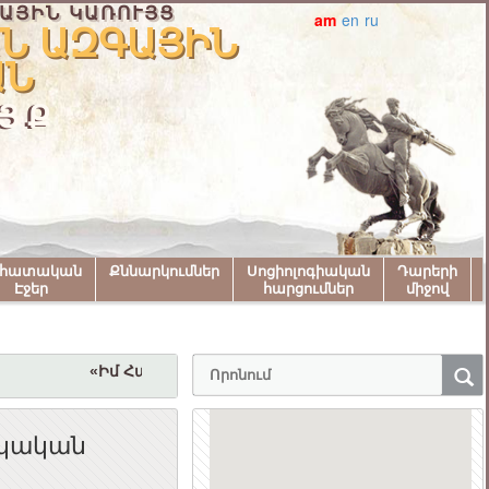
ԱՅԻՆ ԿԱՌՈՒՅՑ
am
en
ru
Ն ԱԶԳԱՅԻՆ
ԱՆ
ՅՔ
նհատական
Քննարկումներ
Սոցիոլոգիական
Դարերի
Էջեր
հարցումներ
միջով
«Իմ Հայաստան» համահայկական փառատոնին մա
նկական