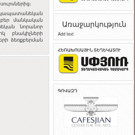
սուրսներից։
նկապատանեկան
րբեր մանկական
Առաջարկություն
եկան նորանոր
իկ բնակիչների
Add text
երի ձեռքբերման
ՀԵՌԱԽՈՍԱՅԻՆ ՏԵՂԵԿԱՏՈՒ
ԳՈՎԱԶԴ