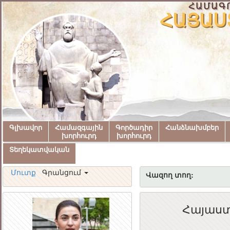
ՀԱՄԱԳ
ՀԱՅԱՍ
Գլխավոր
Համազգային
Գործադիր
Հանձնախմբեր
խորհուրդ
խորհուրդ
Տեղեկատվական
Մուտք
Գրանցում
Վազող տող:
Հայաստ