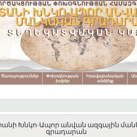
ՈՐԾԱԿՑՈՒԹՅԱՆ ՓՈԽՕԳՆՈՒԹՅԱՆ ՀԱՄԱԶԳ
ՏԱՆԻ ԽՆԿՈ-ԱՊՈՐ ԱՆՎԱ
ՄԱՆԿԱԿԱՆ ԳՐԱԴԱՐ
ՏԵՂԵԿԱՏՎԱԿԱՆ ԿԱ
Ծառայություններ
Փոխօգնության
Իրավաբանական
Ա
խմբեր
անձինք
անի Խնկո-Ապոր անվան ազգային մա
գրադարան