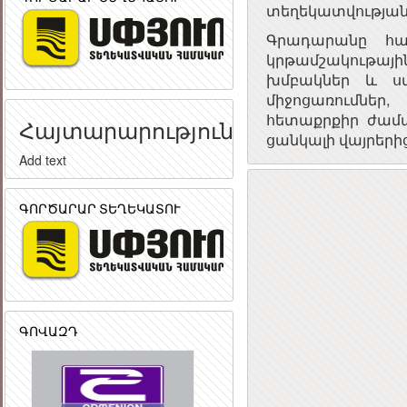
տեղեկատվության 
Գրադարանը հա
կրթամշակութայի
խմբակներ և ս
միջոցառումներ
հետաքրքիր ժամա
Հայտարարություն
ցանկալի վայրերից
Add text
ԳՈՐԾԱՐԱՐ ՏԵՂԵԿԱՏՈՒ
ԳՈՎԱԶԴ