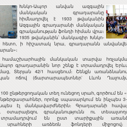
Խնկո-Ապոր անվան ազգային
մանկական գրադարանը
հիմնադրվել է 1933 թվականին
Ազգային գրադարանի մանկական
գրականության ֆոնդի հիման վրա։
1935 թվականին՝ մանկագիր Խնկո-
 հետո, ի հիշատակ նրա, գրադարանն անվանվել
արան»։
ԱՅԱՍՏԱՆԻ
Երևանի կապի միջոցների
ն համաշխարհային մանկական տարվա հռչակմա
ԱՊԵՏՈՒԹՅԱՆ
ԳՀԻ
Ապոր գրադարանին նոր շենք է տրամադրվել Երև
ՅԻՆ ԽՈՐՀՈՒՐԴ
ՀԱ
աց, Տերյան 42/1 հասցեում։ Շենքն առանձնանո
ՀԱՅԱՍՏԱՆԻ
«ԱՐՄԻՆԿՈ» ՀԱՅԿԱԿԱՆ
ան ոճով (ճարտարապետներ` Լևոն Ղալում
ՀԱՆՐԱՊԵՏՈՒԹՅԱՆ
ՏԵՂԵԿԱՏՎԱԿԱՆ
ՀԱՆՐԱՅԻՆ ԽՈՐՀՈՒՐԴ
ԸՆԿԵՐՈՒԹՅՈՒՆ
100 ընթերցողական տեղ ունեցող սրահ, գործում են 
նթերցասրահներ, որոնք սպասարկում են ինչպես 3
յնպես էլ մանկավարժներին։ Գրադարանի հավաք
օտարալեզու գրականությունն ու տեսալսողա
ն տրամադրվում են ըստ տարիքային առանձ
 սրահների առձեռն ֆոնդերի միջոցով։ Է