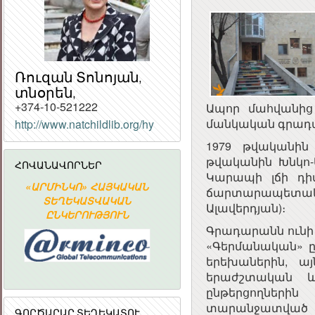
Ռուզան Տոնոյան,
տնօրեն,
+374-10-521222
Ապոր մահվանից
մանկական գրադ
http://www.natchildlib.org/hy
Հ
1979 թվականի
ՀԱՆՐ
թվականին Խնկո-
ՀՈՎԱՆԱՎՈՐՆԵՐ
ՀԱՆՐԱ
Կարապի լճի դիմ
«ԱՐՄԻՆԿՈ» ՀԱՅԿԱԿԱՆ
Հայաստանի
ճարտարապետակ
ՏԵՂԵԿԱՏՎԱԿԱՆ
Ակադեմիական
Ալավերդյան)։
ԸՆԿԵՐՈՒԹՅՈՒՆ
գիտահետազոտական
կոմպյուտերային ցանց
Գրադարանն ունի 
«Գերմանական» ը
երեխաներին, ա
երաժշտական և 
ընթերցողների
տարանջատված
ԳՈՐԾԱՐԱՐ ՏԵՂԵԿԱՏՈՒ