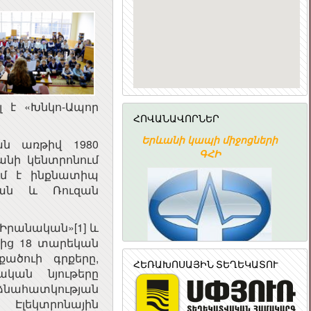
 է «Խնկո-Ապոր
ՀՈՎԱՆԱՎՈՐՆԵՐ
ՀԱՅԱՍՏԱՆԻ
Երևանի կապի միջոցների
ն առթիվ 1980
ՀԱՆՐԱՊԵՏՈՒԹՅԱՆ
ԳՀԻ
անի կենտրոնում
ՆՐԱՅԻՆ ԽՈՐՀՈՒՐԴ
ւմ է ինքնատիպ
յան և Ռուզան
«Իրանական»[1] և
-ից 18 տարեկան
ածուի գրքերը,
ՀԵՌԱԽՈՍԱՅԻՆ ՏԵՂԵԿԱՏՈՒ
կան նյութերը
նահատկության
լեկտրոնային