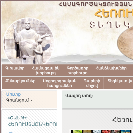
ՀԱՄԱԳՈՐԾԱԿՑՈՒԹՅԱՆ
ՀԵՌՈՒ
ՏԵՂԵԿ
Գլխավոր
Համազգային
Գործադիր
Հանձնախմբեր
խորհուրդ
խորհուրդ
Քննարկումներ
Սոցիոլոգիական
Դարերի
Տեղեկատվ
հարցումներ
միջով
Մուտք
Վազող տող:
Գրանցում
«ՇԱՆԹ»
Հեռո
ՀԵՌՈՒՍՏԱԸՆԿԵՐՈՒԹՅՈՒՆ
ՀԱՅԱՍՏԱՆԻ
ՀԱՆՐԱՊԵՏՈՒԹՅԱ