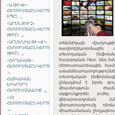
ՀԱՆՐԱՅԻՆ
«Ա-ԹԻՎԻ»
ԽՈՐՀՈՒՐԴ
ՀԵՌՈՒՍՏԱԸՆԿԵՐՈՒԹՅՈՒՆ
ՍՊԸ)
«ԱՐՄՆՅՈՒԶ»
ՀԵՌՈՒՍՏԱԸՆԿԵՐՈՒԹՅՈՒՆ
(ՓԲԸ)
«ԱՐՄԵՆԻԱ ԹԻ-ՎԻ»
տեխնիկայի մշակու
ՀԵՌՈՒՍՏԱԸՆԿԵՐՈՒԹՅՈՒՆ
ռադիոէլեկտրոնային 
(ՓԲԸ)
տեսողական ինֆորմ
հաղորդման հետ. նեղ ի
«ՇՈՂԱԿԱԹ»
Հեռուստատեսային համ
ՀԵՌՈՒՍՏԱԸՆԿԵՐՈՒԹՅՈՒՆ
առանձնահատկությունն
տեսողական ինֆորմաց
ՀԱՅԿԱԿԱՆ
ընկալվում է իբրև գու
ԵՐԿՐՈՐԴ
միասնություն։ Ժամ
ՀԵՌՈՒՍՏԱԱԼԻՔ
սկզբունքորեն լուծե
«Հ3
վերարտադրման խն
ՀԵՌՈՒՍՏԱԸՆԿԵՐՈՒԹՅՈՒՆ»
վերարտադրումը դեռև
միաժամանակ ընդլայնում