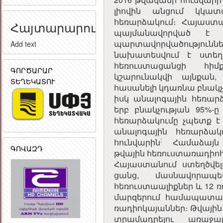
լիովին անցում կկատ
հեռարձակում։ Հայաստ
Հայտարարություն
պայմանավորված է 
պարտավորվածությունն
Add text
նախատեսվում է ստեղծ
հեռուստացանցի հիմք
ԳՈՐԾԱՐԱՐ
կշարունակվի այնքան, 
ՏԵՂԵԿԱՏՈՒ
հասանելի կդառնա բնակչ
իսկ անալոգային հեռար
երբ բնակչության 95%-ը
հեռարձակումը չպետք է
անալոգային հեռարձա
:
հունվարին
Համաձայն 
ԳՈՎԱԶԴ
թվային հեռուստառադիո
Հայաստանում ստեղծվե
ցանց, մասնավորապ
հեռուստաալիքներ և 12 
մարզերում համապատաս
ռադիոկայաններ։ Թվային
տրամադրելու առաջար