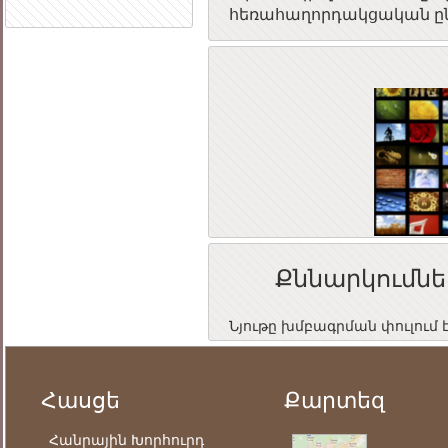
հեռահաղորդակցական ընկ
Քննարկումնե
Նյութը խմբագրման փուլում 
Հասցե
Քարտեզ
Հանրային Խորհուրդ