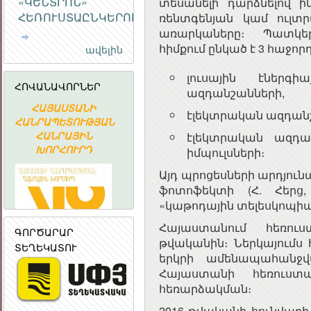
«ԿԵՆՏՐՈՆ»
տեսանելի դարձնելով ի
ՀԵՌՈՒՍՏԱԸՆԿԵՐՈՒԹՅՈՒՆ
ռենտգենյան կամ ուլտր
առարկաները։ Պատկե
հիմքում ընկած է 3 հաջո
ավելին
լուսային էներգ
ՀՈՎԱՆԱՎՈՐՆԵՐ
ազդանշանների,
ՀԱՅԱՍՏԱՆԻ
Հայաստանի
«ԱՐՄԻՆԿՈ
էլեկտրական ազդանշ
ՀԱՆՐԱՊԵՏՈՒԹՅԱՆ
Ակադեմիական
ՀԱՅԿԱԿԱ
ՀԱՆՐԱՅԻՆ
գիտահետազոտական
ՏԵՂԵԿԱՏՎԱ
էլեկտրական ազդա
ԽՈՐՀՈՒՐԴ
կոմպյուտերային
ԸՆԿԵՐՈՒԹՅ
իմպուլսների։
ցանց
Այդ պրոցեսների արդյու
ֆոտոֆեկտի (Հ. Հերց, 
«կաթոդային տելեսկոպիա
Հայաստանում հեռուս
ԳՈՐԾԱՐԱՐ
թվականին։ Ներկայումս 
ՏԵՂԵԿԱՏՈՒ
երկրի ամենապահանջվ
Հայաստանի հեռուստա
հեռարձակման։
2016 թվականի հունվարի